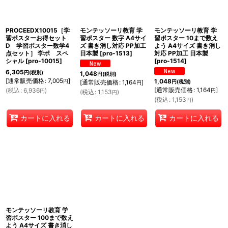
PROCEEDX10015［学
モンテッソーリ教育 学
モンテッソーリ教育 学
習ポスターお得セット
習ポスター 数字 A4サイ
習ポスター 10まで数え
D 学習ポスター数学4
ズ 書き消し対応 PP加工
よう A4サイズ 書き消し
点セット］ 学ポ スペ
日本製
[
pro-1513
]
対応 PP加工 日本製
シャル
[
pro-10015
]
[
pro-1514
]
6,305
円
(税別)
1,048
円
(税別)
[
通常販売価格
:
7,005
]
1,048
円
[
通常販売価格
:
1,164
]
円
(税別)
円
[
通常販売価格
:
1,164
]
(
税込
:
6,936
)
円
円
(
税込
:
1,153
)
円
(
税込
:
1,153
)
円
カートに入れる
カートに入れる
カートに入れる
モンテッソーリ教育 学
習ポスター 100まで数え
よう A4サイズ 書き消し