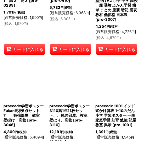
1 高２ 高３
[
pro-
[
pro-0410
]
壁掛けA2 小学 中学 高校
0289
]
一般 受験 ふかん学習 簡
5,732
円
(税別)
単 まとめ 重要 暗記 図表
1,791
円
(税別)
[
通常販売価格
:
6,368
]
円
教材 低価格 日本製
[
通常販売価格
:
1,990
]
円
(
税込
:
6,305
)
円
[
pro-3007
]
(
税込
:
1,970
)
円
4,254
円
(税別)
[
通常販売価格
:
4,726
]
円
(
税込
:
4,679
)
円
カートに入れる
カートに入れる
カートに入れる
proceedx学習ポスター
proceedx学習ポスター
proceedx 1001 インド
Fukan高校5点セット
3110高1年11枚セッ
式かけ算表 1-10のだん
7 勉強部屋 教室
ト、、勉強部屋、教室、
小学 学習ポスター 一般
壁掛け 高校
[
pro-
壁はり、高校
[
pro-
家庭学習 知育 勉強 部屋
3046
]
3110
]
教室 掲示
[
pro-1001
]
4,869
12,191
1,391
円
(税別)
円
(税別)
円
(税別)
[
通常販売価格
:
5,409
]
[
通常販売価格
:
[
通常販売価格
:
1,545
]
円
円