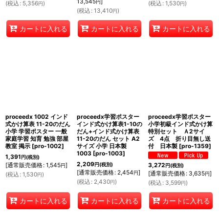
13,545
]
円
(
税込
:
5,356
)
(
税込
:
1,530
)
円
円
(
税込
:
13,410
)
円
カートに入れる
カートに入れる
カートに入れる
proceedx 1002 インド
proceedx学習ポスター
proceedx学習ポスター
式かけ算表 11-20のだん
インド式かけ算表1-10の
小学初級インド式かけ算
小学 学習ポスター 一般
だん+インド式かけ算表
特別セット Ａ2サイ
家庭学習 知育 勉強 部屋
11-20のだん セット A2
ズ 4点 折り目無し送
教室 掲示
[
pro-1002
]
サイズ 小学 日本製
付 日本製
[
pro-1359
]
1003
[
pro-1003
]
1,391
円
(税別)
2,209
[
通常販売価格
:
1,545
]
円
(税別)
3,272
円
円
(税別)
[
通常販売価格
:
2,454
]
円
[
通常販売価格
:
3,635
]
(
税込
:
1,530
)
円
円
(
税込
:
2,430
)
円
(
税込
:
3,599
)
円
カートに入れる
カートに入れる
カートに入れる