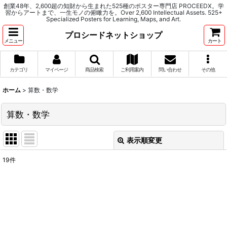
創業48年、2,600超の知財から生まれた525種のポスター専門店 PROCEEDX。学
習からアートまで、一生モノの俯瞰力を。Over 2,600 Intellectual Assets. 525+
Specialized Posters for Learning, Maps, and Art.
プロシードネットショップ
メニュー
カート
カテゴリ
マイページ
商品検索
ご利用案内
問い合わせ
その他
ホーム
>
算数・数学
算数・数学
表示順変更
閉じる
19
件
表示数
:
並び順
:
絞り込む