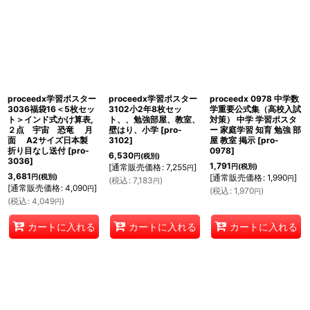
proceedx学習ポスター
proceedx学習ポスター
proceedx 0978 中学数
3036福袋16＜5枚セッ
3102小2年8枚セッ
学重要公式集（高校入試
ト＞インド式かけ算表,
ト、、勉強部屋、教室、
対策） 中学 学習ポスタ
２点 宇宙 恐竜 月
壁はり、小学
[
pro-
ー 家庭学習 知育 勉強 部
面 A2サイズ日本製
3102
]
屋 教室 掲示
[
pro-
折り目なし送付
[
pro-
0978
]
6,530
円
(税別)
3036
]
1,791
[
通常販売価格
:
7,255
]
円
(税別)
円
3,681
円
(税別)
[
通常販売価格
:
1,990
]
円
(
税込
:
7,183
)
円
[
通常販売価格
:
4,090
]
円
(
税込
:
1,970
)
円
(
税込
:
4,049
)
円
カートに入れる
カートに入れる
カートに入れる