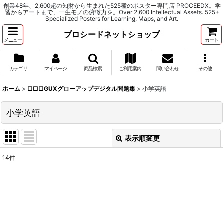
創業48年、2,600超の知財から生まれた525種のポスター専門店 PROCEEDX。学
習からアートまで、一生モノの俯瞰力を。Over 2,600 Intellectual Assets. 525+
Specialized Posters for Learning, Maps, and Art.
プロシードネットショップ
メニュー
カート
カテゴリ
マイページ
商品検索
ご利用案内
問い合わせ
その他
ホーム
>
□□□GUXグローアップデジタル問題集
>
小学英語
小学英語
表示順変更
閉じる
14
件
表示数
:
並び順
:
絞り込む