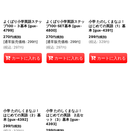
よくばり小学英語ステッ
よくばり小学英語ステッ
小学 たのしくまなぶ！
プ100－３基本
[
gux-
プ100-SET基本
[
gux-
はじめての英語（1）基
4799
]
4800
]
本
[
gux-4391
]
270
270
299
円
(税別)
円
(税別)
円
(税別)
[
通常販売価格
:
299
]
[
通常販売価格
:
299
]
(
税込
:
329
)
円
円
円
(
税込
:
297
)
(
税込
:
297
)
円
円
カートに入れる
カートに入れる
カートに入れる
小学 たのしくまなぶ！
小学 たのしくまなぶ！
はじめての英語（2）基
はじめての英語 2点セ
本
[
gux-4392
]
ット（3）基本
[
gux-
4393
]
299
円
(税別)
299
(
税込
:
329
)
円
(税別)