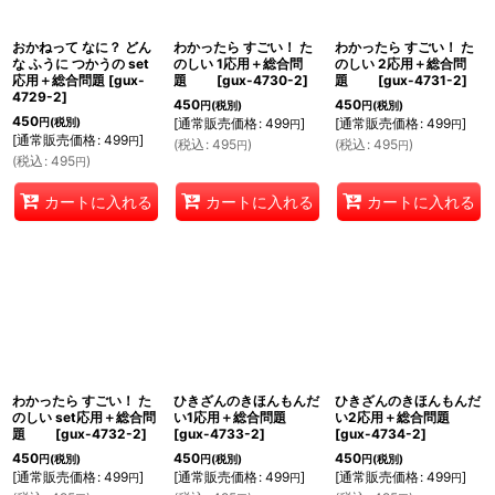
おかねって なに？ どん
わかったら すごい！ た
わかったら すごい！ た
な ふうに つかうの set
のしい 1応用＋総合問
のしい 2応用＋総合問
応用＋総合問題
[
gux-
題
[
gux-4730-2
]
題
[
gux-4731-2
]
4729-2
]
450
450
円
(税別)
円
(税別)
450
円
(税別)
[
通常販売価格
:
499
]
[
通常販売価格
:
499
]
円
円
[
通常販売価格
:
499
]
円
(
税込
:
495
)
(
税込
:
495
)
円
円
(
税込
:
495
)
円
カートに入れる
カートに入れる
カートに入れる
わかったら すごい！ た
ひきざんのきほんもんだ
ひきざんのきほんもんだ
のしい set応用＋総合問
い1応用＋総合問題
い2応用＋総合問題
題
[
gux-4732-2
]
[
gux-4733-2
]
[
gux-4734-2
]
450
450
450
円
(税別)
円
(税別)
円
(税別)
[
通常販売価格
:
499
]
[
通常販売価格
:
499
]
[
通常販売価格
:
499
]
円
円
円