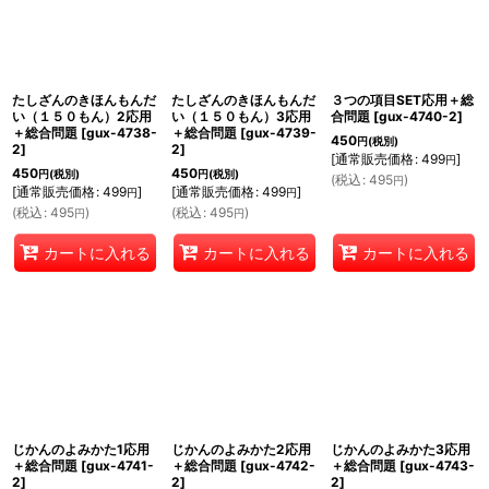
たしざんのきほんもんだ
たしざんのきほんもんだ
３つの項目SET応用＋総
い（１５０もん）2応用
い（１５０もん）3応用
合問題
[
gux-4740-2
]
＋総合問題
[
gux-4738-
＋総合問題
[
gux-4739-
450
円
(税別)
2
]
2
]
[
通常販売価格
:
499
]
円
450
450
円
(税別)
円
(税別)
(
税込
:
495
)
円
[
通常販売価格
:
499
]
[
通常販売価格
:
499
]
円
円
(
税込
:
495
)
(
税込
:
495
)
円
円
カートに入れる
カートに入れる
カートに入れる
じかんのよみかた1応用
じかんのよみかた2応用
じかんのよみかた3応用
＋総合問題
[
gux-4741-
＋総合問題
[
gux-4742-
＋総合問題
[
gux-4743-
2
]
2
]
2
]