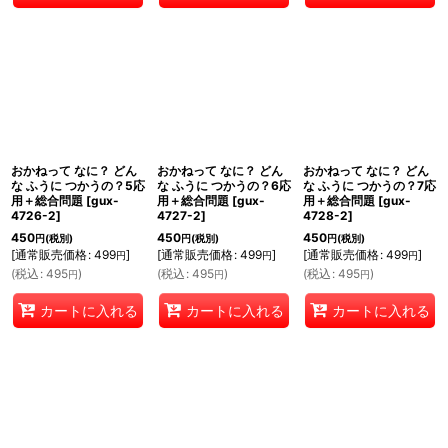
おかねって なに？ どん
おかねって なに？ どん
おかねって なに？ どん
な ふうに つかうの？5応
な ふうに つかうの？6応
な ふうに つかうの？7応
用＋総合問題
[
gux-
用＋総合問題
[
gux-
用＋総合問題
[
gux-
4726-2
]
4727-2
]
4728-2
]
450
450
450
円
(税別)
円
(税別)
円
(税別)
[
通常販売価格
:
499
]
[
通常販売価格
:
499
]
[
通常販売価格
:
499
]
円
円
円
(
税込
:
495
)
(
税込
:
495
)
(
税込
:
495
)
円
円
円
カートに入れる
カートに入れる
カートに入れる