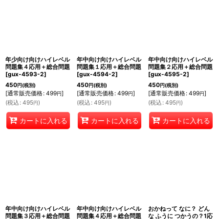
年少向け向けハイレベル
年中向け向けハイレベル
年中向け向けハイレベル
問題集４応用＋総合問題
問題集１応用＋総合問題
問題集２応用＋総合問題
[
gux-4593-2
]
[
gux-4594-2
]
[
gux-4595-2
]
450
450
450
円
(税別)
円
(税別)
円
(税別)
[
通常販売価格
:
499
]
[
通常販売価格
:
499
]
[
通常販売価格
:
499
]
円
円
円
(
税込
:
495
)
(
税込
:
495
)
(
税込
:
495
)
円
円
円
カートに入れる
カートに入れる
カートに入れる
年中向け向けハイレベル
年中向け向けハイレベル
おかねって なに？ どん
問題集３応用＋総合問題
問題集４応用＋総合問題
な ふうに つかうの？1応