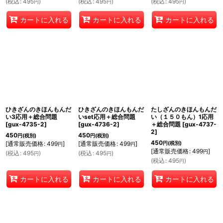
(
税込
:
495
)
(
税込
:
495
)
(
税込
:
495
)
円
円
円
カートに入れる
カートに入れる
カートに入れる
ひきざんのきほんもんだ
ひきざんのきほんもんだ
たしざんのきほんもんだ
い3応用＋総合問題
いset応用＋総合問題
い（１５０もん）1応用
[
gux-4735-2
]
[
gux-4736-2
]
＋総合問題
[
gux-4737-
2
]
450
450
円
(税別)
円
(税別)
450
[
通常販売価格
:
499
]
[
通常販売価格
:
499
]
円
(税別)
円
円
[
通常販売価格
:
499
]
円
(
税込
:
495
)
(
税込
:
495
)
円
円
(
税込
:
495
)
円
カートに入れる
カートに入れる
カートに入れる