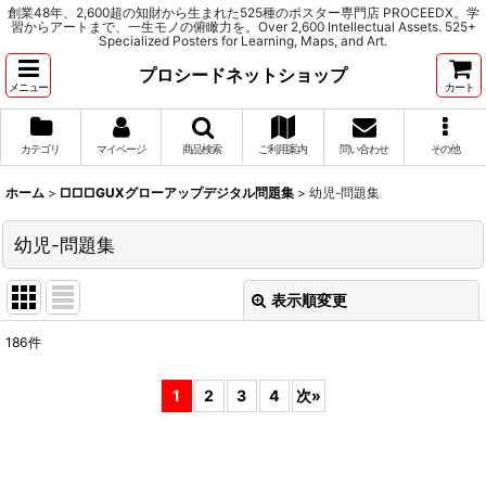
創業48年、2,600超の知財から生まれた525種のポスター専門店 PROCEEDX。学
習からアートまで、一生モノの俯瞰力を。Over 2,600 Intellectual Assets. 525+
Specialized Posters for Learning, Maps, and Art.
プロシードネットショップ
メニュー
カート
カテゴリ
マイページ
商品検索
ご利用案内
問い合わせ
その他
ホーム
>
□□□GUXグローアップデジタル問題集
>
幼児-問題集
幼児-問題集
表示順変更
閉じる
186
件
表示数
:
1
2
3
4
次
»
並び順
:
絞り込む