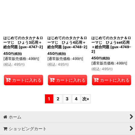
はじめてのカタカナ＆ロ
はじめてのカタカナ＆ロ
はじめてのカタカナ＆ロ
ーマじ ひょう3応用＋
ーマじ ひょう4応用＋
ーマじ ひょうset応用
総合問題
[
gux-4747-2
]
総合問題
[
gux-4748-2
]
＋総合問題
[
gux-4749-
2
]
450
450
円
(税別)
円
(税別)
450
[
通常販売価格
:
499
]
[
通常販売価格
:
499
]
円
(税別)
円
円
[
通常販売価格
:
499
]
円
(
税込
:
495
)
(
税込
:
495
)
円
円
(
税込
:
495
)
円
カートに入れる
カートに入れる
カートに入れる
1
2
3
4
次
»
ホーム
ショッピングカート