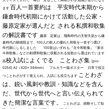
百人一首要約は 平安時代末期から
ます
鎌倉時代初期にかけて活動した公家・
藤原定家が選んだと される私撰和歌集
の解説書です
藤原 定家は、飛鳥時代の天智天皇から鎌
倉時代の順徳院まで、100人の歌人の優れた和歌を一首ずつ選び、
年代順にしるしました 100首はいずれも『古今和歌集』『新古
今和歌集』などの勅撰和歌集に収載される短歌から選ばれています
校入試によくでる ことわざ集
高
[pro-
0254] A2（420× 594mm） フルカラー版ポスター 日常で役立
ことわざ
つことわざがすぐ覚えられ、入試にも役立ちます
は、鋭い風刺や教訓・知識などを含ん
だ、世代から世代へと言い伝えられて
きた簡潔な言葉です。
ことわざは、経験そして知