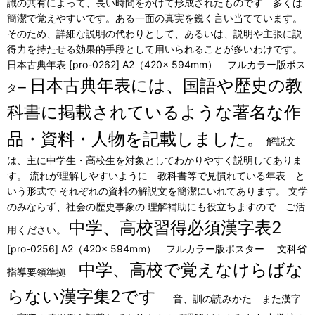
識の共有によって、長い時間をかけて形成されたものです 多くは
簡潔で覚えやすいです。ある一面の真実を鋭く言い当てています。
そのため、詳細な説明の代わりとして、あるいは、説明や主張に説
得力を持たせる効果的手段として用いられることが多いわけです。
日本古典年表 [pro-0262] A2（420× 594mm） フルカラー版ポス
日本古典年表には、国語や歴史の教
ター
科書に掲載されているような著名な作
品・資料・人物を記載しました。
解説文
は、主に中学生・高校生を対象としてわかりやすく説明してありま
す。 流れが理解しやすいように 教科書等で見慣れている年表 と
いう形式で それぞれの資料の解説文を簡潔にいれてあります。 文学
のみならず、社会の歴史事象の 理解補助にも役立ちますので ご活
中学、高校習得必須漢字表2
用ください。
[pro-0256] A2（420× 594mm） フルカラー版ポスター 文科省
中学、高校で覚えなけらばな
指導要領準拠
らない漢字集2です
音、訓の読みかた また漢字