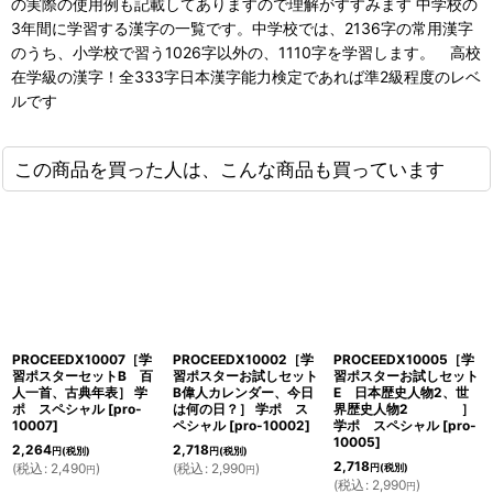
の実際の使用例も記載してありますので理解がすすみます 中学校の
3年間に学習する漢字の一覧です。中学校では、2136字の常用漢字
のうち、小学校で習う1026字以外の、1110字を学習します。 高校
在学級の漢字！全333字日本漢字能力検定であれば準2級程度のレベ
ルです
この商品を買った人は、こんな商品も買っています
PROCEEDX10007［学
PROCEEDX10002［学
PROCEEDX10005［学
習ポスターセットB 百
習ポスターお試しセット
習ポスターお試しセット
人一首、古典年表］ 学
B偉人カレンダー、今日
E 日本歴史人物2、世
ポ スペシャル
[
pro-
は何の日？］ 学ポ ス
界歴史人物2 ］
10007
]
ペシャル
[
pro-10002
]
学ポ スペシャル
[
pro-
10005
]
2,264
2,718
円
(税別)
円
(税別)
2,718
(
税込
:
2,490
)
(
税込
:
2,990
)
円
(税別)
円
円
(
税込
:
2,990
)
円