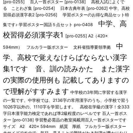
[pro-0255] 百人一首ポスター [pro-0138] 高校入試によくで
る ことわざ集 [pro-0254] 日本古典年表 [pro-0262] 中学、高校
習得必須漢字表2 [pro-0256] 学習ポスターのお得な商品セット特
中学、高
集です♪ 学習ポスター国語５点セット pro-0408
校習得必須漢字表1
[pro-0255] A2（420×
中
594mm） フルカラー版ポスター 文科省指導要領準拠
学、高校で覚えなけらばならない漢字
集1です 音、訓の読みかた また漢字
の実際の使用例も 記載してありますの
で理解がすすみます
中学校の3年間に学習する漢字
の一覧です。中学校では、2136字の常用漢字のうち、小学校で習う
1026字以外の、1110字を学習します。 高校在学級の漢字！全333
字日本漢字能力検定であれば準2級程度のレベルです 百人一首ポス
ター [pro-0138] 学習塾必需品の教室掲載用百人一首ポスターです
サイズ A2 420× 594mm 紙質 厚紙 フルカラー版ポスター
大サイズですので 毎日 見ることで興味がわき知識が豊かになり