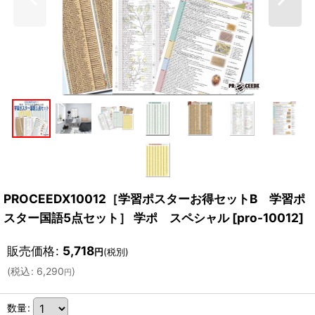
PROCEEDX10012［学習ポスターお得セットB 学習ポ
スター国語5点セット］ 学ポ スペシャル
[
pro-10012
]
販売価格
:
5,718
円
(税別)
(
税込
:
6,290
)
円
数量
: