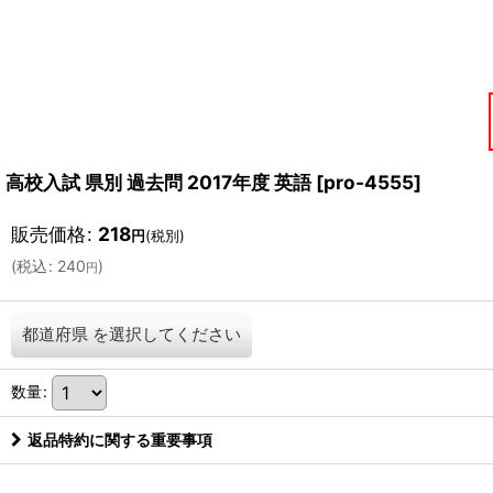
高校入試 県別 過去問 2017年度 英語
[
pro-4555
]
販売価格
:
218
円
(税別)
(
税込
:
240
)
円
都道府県
を選択してください
数量
:
返品特約に関する重要事項