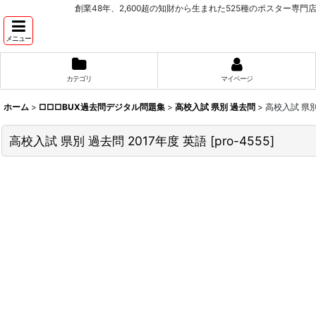
創業48年、2,600超の知財から生まれた525種のポスター専門店 PROCEEDX。学
メニュー
カテゴリ
マイページ
ホーム
>
□□□BUX過去問デジタル問題集
>
高校入試 県別 過去問
>
高校入試 県別
高校入試 県別 過去問 2017年度 英語
[
pro-4555
]