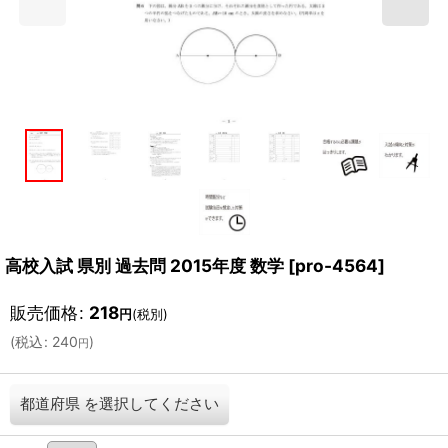
高校入試 県別 過去問 2015年度 数学
[
pro-4564
]
販売価格
:
218
円
(税別)
(
税込
:
240
)
円
都道府県
を選択してください