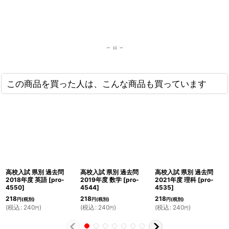
この商品を買った人は、こんな商品も買っています
高校入試 県別 過去問
高校入試 県別 過去問
高校入試 県別 過去問
2018年度 英語
[
pro-
2019年度 数学
[
pro-
2021年度 理科
[
pro-
4550
]
4544
]
4535
]
218
218
218
円
(税別)
円
(税別)
円
(税別)
(
税込
:
240
)
(
税込
:
240
)
(
税込
:
240
)
円
円
円