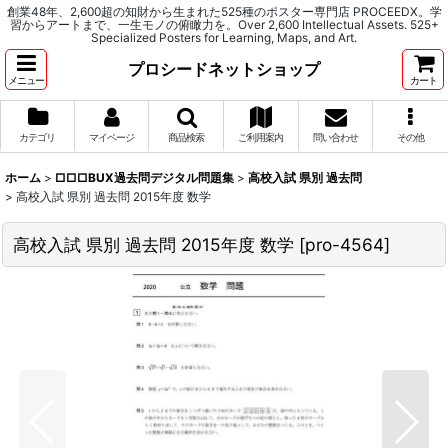
創業48年、2,600超の知財から生まれた525種のポスター専門店 PROCEEDX。学
習からアートまで、一生モノの俯瞰力を。Over 2,600 Intellectual Assets. 525+
Specialized Posters for Learning, Maps, and Art.
プロシードネットショップ
メニュー
カート
カテゴリ
マイページ
商品検索
ご利用案内
問い合わせ
その他
ホーム
>
□□□BUX過去問デジタル問題集
>
高校入試 県別 過去問
>
高校入試 県別 過去問 2015年度 数学
高校入試 県別 過去問 2015年度 数学
[
pro-4564
]