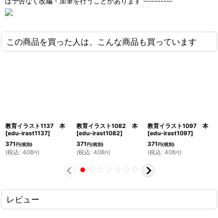
は予告なく改編・加筆を行うことがあります ----------
この商品を買った人は、こんな商品も買っています
教育イラスト1137 本
教育イラスト1082 本
教育イラスト1097 本
[
edu-irast1137
]
[
edu-irast1082
]
[
edu-irast1097
]
371
371
371
円
(税別)
円
(税別)
円
(税別)
(
税込
:
408
)
(
税込
:
408
)
(
税込
:
408
)
円
円
円
レビュー