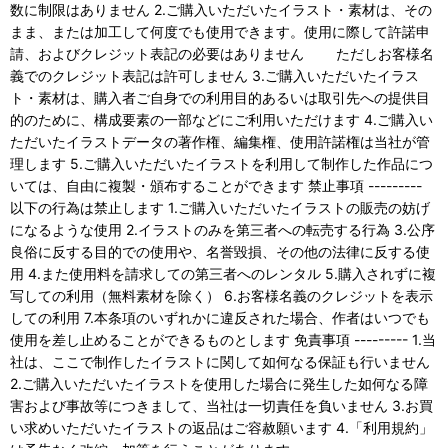
数に制限はありません 2.ご購入いただいたイラスト・素材は、その
まま、または加工して何度でも使用できます。使用に際して許諾申
請、およびクレジット表記の必要はありません ただしお客様名
義でのクレジット表記は許可しません 3.ご購入いただいたイラス
ト・素材は、購入者ご自身での利用目的あるいは取引先への提供目
的のために、構成要素の一部などにご利用いただけます 4.ご購入い
ただいたイラストデータの著作権、編集権、使用許諾権は当社が管
理します 5.ご購入いただいたイラストを利用して制作した作品につ
いては、自由に複製・頒布することができます 禁止事項 ---------
以下の行為は禁止します 1.ご購入いただいたイラストの販売の妨げ
になるような使用 2.イラストのみを第三者への転売する行為 3.公序
良俗に反する目的での使用や、名誉毀損、その他の法律に反する使
用 4.また使用料を請求しての第三者へのレンタル 5.購入されずに複
写しての利用（無料素材を除く） 6.お客様名義のクレジットを表示
しての利用 7.本条項のいずれかに違反された場合、作者はいつでも
使用を差し止めることができるものとします 免責事項 --------- 1.当
社は、ここで制作したイラストに関して如何なる保証も行いません
2.ご購入いただいたイラストを使用した場合に発生した如何なる障
害および事故等につきまして、当社は一切責任を負いません 3.お買
い求めいただいたイラストの返品はご容赦願います 4.「利用規約」