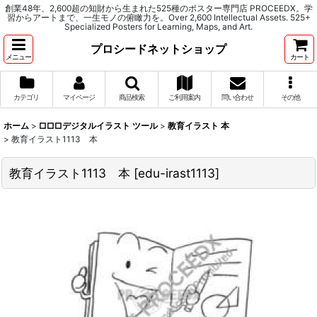
創業48年、2,600超の知財から生まれた525種のポスター専門店 PROCEEDX。学
習からアートまで、一生モノの俯瞰力を。Over 2,600 Intellectual Assets. 525+
Specialized Posters for Learning, Maps, and Art.
プロシードネットショップ
メニュー
カート
カテゴリ
マイページ
商品検索
ご利用案内
問い合わせ
その他
ホーム
>
□□□デジタルイラスト ツール
>
教育イラスト 本
>
教育イラスト1113 本
教育イラスト1113 本
[
edu-irast1113
]