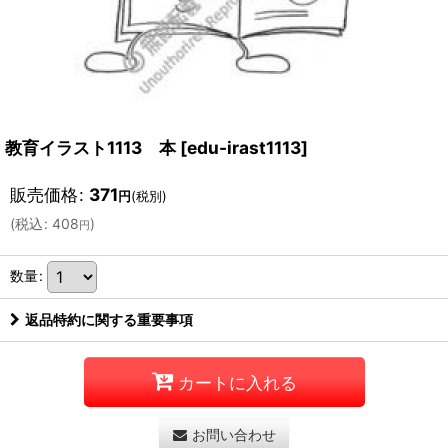
教育イラスト1113 本
[
edu-irast1113
]
販売価格
:
371
円
(税別)
(
税込
:
408
)
円
数量
:
返品特約に関する重要事項
カートに入れる
お問い合わせ