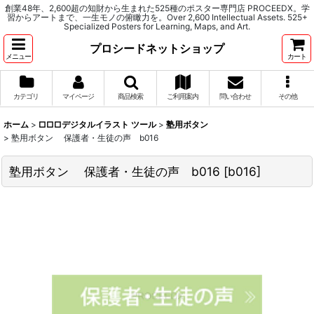
創業48年、2,600超の知財から生まれた525種のポスター専門店 PROCEEDX。学
習からアートまで、一生モノの俯瞰力を。Over 2,600 Intellectual Assets. 525+
Specialized Posters for Learning, Maps, and Art.
プロシードネットショップ
メニュー
カート
カテゴリ
マイページ
商品検索
ご利用案内
問い合わせ
その他
ホーム
>
□□□デジタルイラスト ツール
>
塾用ボタン
>
塾用ボタン 保護者・生徒の声 b016
塾用ボタン 保護者・生徒の声 b016
[
b016
]