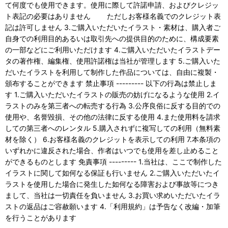
て何度でも使用できます。使用に際して許諾申請、およびクレジッ
ト表記の必要はありません ただしお客様名義でのクレジット表
記は許可しません 3.ご購入いただいたイラスト・素材は、購入者ご
自身での利用目的あるいは取引先への提供目的のために、構成要素
の一部などにご利用いただけます 4.ご購入いただいたイラストデー
タの著作権、編集権、使用許諾権は当社が管理します 5.ご購入いた
だいたイラストを利用して制作した作品については、自由に複製・
頒布することができます 禁止事項 --------- 以下の行為は禁止しま
す 1.ご購入いただいたイラストの販売の妨げになるような使用 2.イ
ラストのみを第三者への転売する行為 3.公序良俗に反する目的での
使用や、名誉毀損、その他の法律に反する使用 4.また使用料を請求
しての第三者へのレンタル 5.購入されずに複写しての利用（無料素
材を除く） 6.お客様名義のクレジットを表示しての利用 7.本条項の
いずれかに違反された場合、作者はいつでも使用を差し止めること
ができるものとします 免責事項 --------- 1.当社は、ここで制作した
イラストに関して如何なる保証も行いません 2.ご購入いただいたイ
ラストを使用した場合に発生した如何なる障害および事故等につき
まして、当社は一切責任を負いません 3.お買い求めいただいたイラ
ストの返品はご容赦願います 4.「利用規約」は予告なく改編・加筆
を行うことがあります