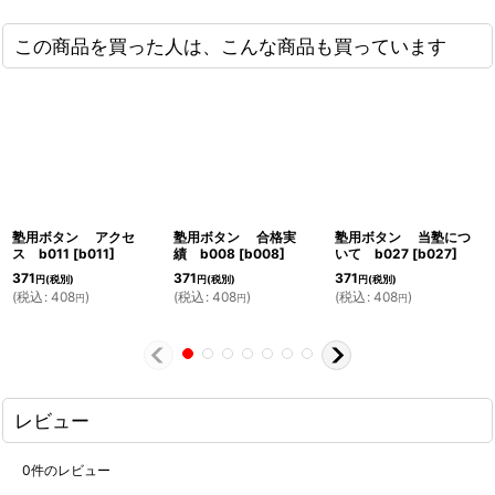
この商品を買った人は、こんな商品も買っています
塾用ボタン アクセ
塾用ボタン 合格実
塾用ボタン 当塾につ
ス b011
[
b011
]
績 b008
[
b008
]
いて b027
[
b027
]
371
371
371
円
(税別)
円
(税別)
円
(税別)
(
税込
:
408
)
(
税込
:
408
)
(
税込
:
408
)
円
円
円
レビュー
0
件のレビュー