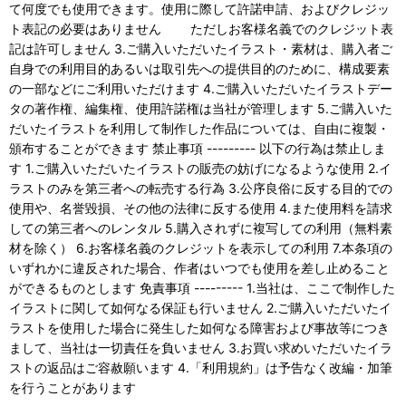
て何度でも使用できます。使用に際して許諾申請、およびクレジッ
ト表記の必要はありません ただしお客様名義でのクレジット表
記は許可しません 3.ご購入いただいたイラスト・素材は、購入者ご
自身での利用目的あるいは取引先への提供目的のために、構成要素
の一部などにご利用いただけます 4.ご購入いただいたイラストデー
タの著作権、編集権、使用許諾権は当社が管理します 5.ご購入いた
だいたイラストを利用して制作した作品については、自由に複製・
頒布することができます 禁止事項 --------- 以下の行為は禁止しま
す 1.ご購入いただいたイラストの販売の妨げになるような使用 2.イ
ラストのみを第三者への転売する行為 3.公序良俗に反する目的での
使用や、名誉毀損、その他の法律に反する使用 4.また使用料を請求
しての第三者へのレンタル 5.購入されずに複写しての利用（無料素
材を除く） 6.お客様名義のクレジットを表示しての利用 7.本条項の
いずれかに違反された場合、作者はいつでも使用を差し止めること
ができるものとします 免責事項 --------- 1.当社は、ここで制作した
イラストに関して如何なる保証も行いません 2.ご購入いただいたイ
ラストを使用した場合に発生した如何なる障害および事故等につき
まして、当社は一切責任を負いません 3.お買い求めいただいたイラ
ストの返品はご容赦願います 4.「利用規約」は予告なく改編・加筆
を行うことがあります