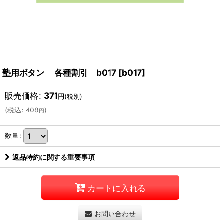
塾用ボタン 各種割引 b017
[
b017
]
販売価格
:
371
円
(税別)
(
税込
:
408
)
円
数量
:
返品特約に関する重要事項
カートに入れる
お問い合わせ