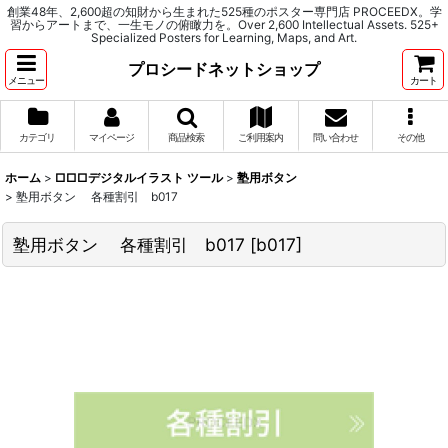
創業48年、2,600超の知財から生まれた525種のポスター専門店 PROCEEDX。学
習からアートまで、一生モノの俯瞰力を。Over 2,600 Intellectual Assets. 525+
Specialized Posters for Learning, Maps, and Art.
プロシードネットショップ
メニュー
カート
カテゴリ
マイページ
商品検索
ご利用案内
問い合わせ
その他
ホーム
>
□□□デジタルイラスト ツール
>
塾用ボタン
>
塾用ボタン 各種割引 b017
塾用ボタン 各種割引 b017
[
b017
]