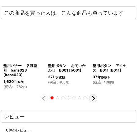
この商品を買った人は、こんな商品も買っています
塾用バナー 各種割
塾用ボタン お問い合
塾用ボタン アクセ
引 bana023
わせ b001
[
b001
]
ス b011
[
b011
]
[
bana023
]
371
371
円
(税別)
円
(税別)
1,620
(
税込
:
408
)
(
税込
:
408
)
円
(税別)
円
円
(
税込
:
1,782
)
円
レビュー
0
件のレビュー