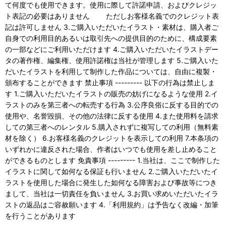
て何度でも使用できます。使用に際して許諾申請、およびクレジッ
ト表記の必要はありません ただしお客様名義でのクレジット表
記は許可しません 3.ご購入いただいたイラスト・素材は、購入者ご
自身での利用目的あるいは取引先への提供目的のために、構成要素
の一部などにご利用いただけます 4.ご購入いただいたイラストデー
タの著作権、編集権、使用許諾権は当社が管理します 5.ご購入いた
だいたイラストを利用して制作した作品については、自由に複製・
頒布することができます 禁止事項 --------- 以下の行為は禁止しま
す 1.ご購入いただいたイラストの販売の妨げになるような使用 2.イ
ラストのみを第三者への転売する行為 3.公序良俗に反する目的での
使用や、名誉毀損、その他の法律に反する使用 4.また使用料を請求
しての第三者へのレンタル 5.購入されずに複写しての利用（無料素
材を除く） 6.お客様名義のクレジットを表示しての利用 7.本条項の
いずれかに違反された場合、作者はいつでも使用を差し止めること
ができるものとします 免責事項 --------- 1.当社は、ここで制作した
イラストに関して如何なる保証も行いません 2.ご購入いただいたイ
ラストを使用した場合に発生した如何なる障害および事故等につき
まして、当社は一切責任を負いません 3.お買い求めいただいたイラ
ストの返品はご容赦願います 4.「利用規約」は予告なく改編・加筆
を行うことがあります