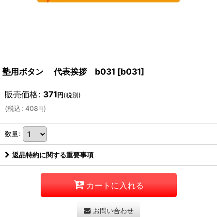
塾用ボタン 代表挨拶 b031
[
b031
]
販売価格
:
371
円
(税別)
(
税込
:
408
)
円
数量
:
返品特約に関する重要事項
カートに入れる
お問い合わせ