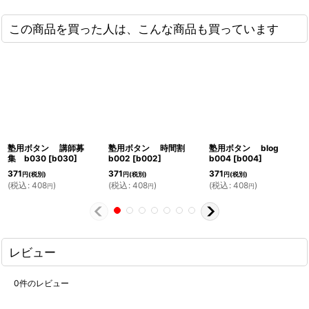
この商品を買った人は、こんな商品も買っています
塾用ボタン 講師募
塾用ボタン 時間割
塾用ボタン blog
集 b030
[
b030
]
b002
[
b002
]
b004
[
b004
]
371
371
371
円
(税別)
円
(税別)
円
(税別)
(
税込
:
408
)
(
税込
:
408
)
(
税込
:
408
)
円
円
円
レビュー
0
件のレビュー