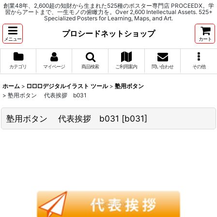
創業48年、2,600超の知財から生まれた525種のポスター専門店 PROCEEDX。学
習からアートまで、一生モノの俯瞰力を。Over 2,600 Intellectual Assets. 525+
Specialized Posters for Learning, Maps, and Art.
プロシードネットショップ
メニュー
カート
カテゴリ
マイページ
商品検索
ご利用案内
問い合わせ
その他
ホーム
>
□□□デジタルイラスト ツール
>
塾用ボタン
>
塾用ボタン 代表挨拶 b031
塾用ボタン 代表挨拶 b031
[
b031
]