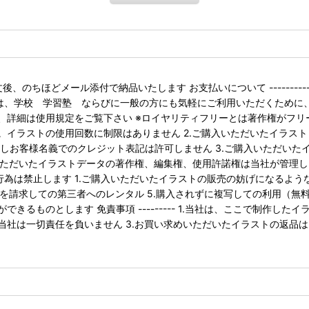
 御注文後、のちほどメール添付で納品いたします お支払いについて ------
当サービスでは、学校 学習塾 ならびに一般の方にも気軽にご利用いただく
は使用規定をご覧下さい ※ロイヤリティフリーとは著作権がフリーという意
。イラストの使用回数に制限はありません 2.ご購入いただいたイラス
お客様名義でのクレジット表記は許可しません 3.ご購入いただいた
いただいたイラストデータの著作権、編集権、使用許諾権は当社が管理し
以下の行為は禁止します 1.ご購入いただいたイラストの販売の妨げになるよ
を請求しての第三者へのレンタル 5.購入されずに複写しての利用（無料素
るものとします 免責事項 --------- 1.当社は、ここで制作した
社は一切責任を負いません 3.お買い求めいただいたイラストの返品は