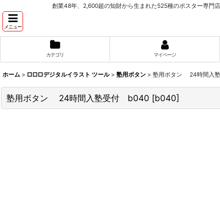
創業48年、2,600超の知財から生まれた525種のポスター専門店 PROCEEDX。学
メニュー
カテゴリ
マイページ
ホーム
>
□□□デジタルイラスト ツール
>
塾用ボタン
>
塾用ボタン 24時間入塾
塾用ボタン 24時間入塾受付 b040
[
b040
]