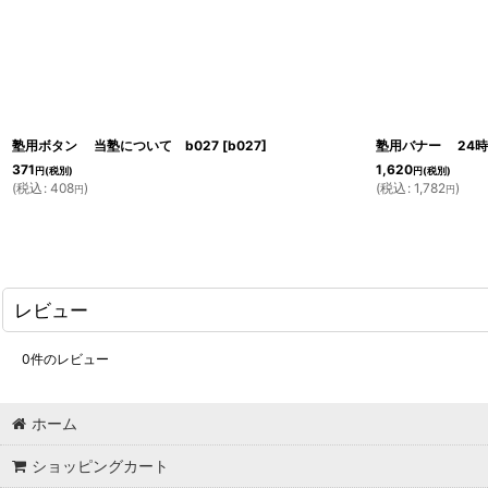
塾用ボタン 当塾について b027
[
b027
]
塾用バナー 24時間
371
1,620
円
(税別)
円
(税別)
(
税込
:
408
)
(
税込
:
1,782
)
円
円
レビュー
0
件のレビュー
ホーム
ショッピングカート