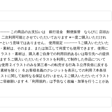
---------- この商品のお支払いは 銀行送金 郵便振替 ならびに 店頭お
ために、二次利用可能とさせていただいております ※一度ご購入いただけれ
味ではありません。 使用規定 --------- 1.ご購入いただいた
ト・素材は、そのまま、または加工して何度でも使用できます。使用に
イラスト・素材は、購入者ご自身での利用目的あるいは取引先への提供
ます 5.ご購入いただいたイラストを利用して制作した作品について
うな使用 2.イラストのみを第三者への転売する行為 3.公序良俗に反する
材を除く） 6.お客様名義のクレジットを表示しての利用 7.本条項
イラストに関して如何なる保証も行いません 2.ご購入いただいたイラスト
ご容赦願います 4.「利用規約」は予告なく改編・加筆を行うことがあ