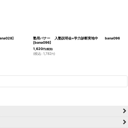
ana028
]
塾用バナー 入塾説明会+学力診断実地中 bana096
[
bana096
]
1,620
円
(税別)
(
税込
:
1,782
)
円