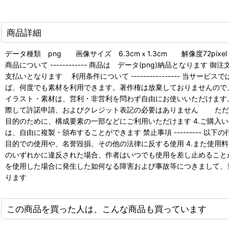
商品詳細
データ種類 png 画像サイズ 6.3cmｘ1.3cm 解像度72pixel
商品について ------------ 商品は データ(png)納品となります
支払いとなります 利用条件について ---------------- 
ば、何度でも素材を利用できます。著作権は放棄しておりませんので、詳細
イラスト・素材は、営利・非営利を問わず自由にお使いいただけます
際して許諾申請、およびクレジット表記の必要はありません ただし
目的のために、構成要素の一部などにご利用いただけます 4.ご購入
は、自由に複製・頒布することができます 禁止事項 --------- 
目的での使用や、名誉毀損、その他の法律に反する使用 4.また使用料
のいずれかに違反された場合、作者はいつでも使用を差し止めることができ
を使用した場合に発生した如何なる障害および事故等につきまして、当
ります
この商品を買った人は、こんな商品も買っています