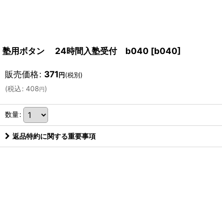
塾用ボタン 24時間入塾受付 b040
[
b040
]
販売価格
:
371
円
(税別)
(
税込
:
408
)
円
数量
:
返品特約に関する重要事項