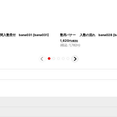
入塾受付 bana031
[
bana031
]
塾用バナー 入塾の流れ bana028
[
b
1,620
円
(税別)
(
税込
:
1,782
)
円