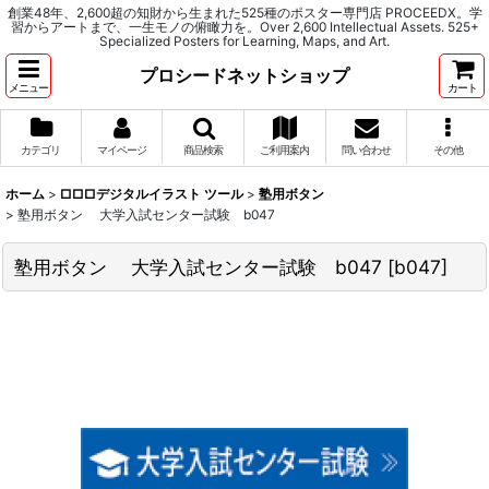
創業48年、2,600超の知財から生まれた525種のポスター専門店 PROCEEDX。学
習からアートまで、一生モノの俯瞰力を。Over 2,600 Intellectual Assets. 525+
Specialized Posters for Learning, Maps, and Art.
プロシードネットショップ
メニュー
カート
カテゴリ
マイページ
商品検索
ご利用案内
問い合わせ
その他
ホーム
>
□□□デジタルイラスト ツール
>
塾用ボタン
>
塾用ボタン 大学入試センター試験 b047
塾用ボタン 大学入試センター試験 b047
[
b047
]