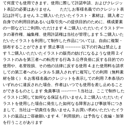
て何度でも使用できます。使用に際して許諾申請、およびクレジッ
ト表記の必要はありません ただしお客様名義でのクレジット表
記は許可しません 3.ご購入いただいたイラスト・素材は、購入者ご
自身での利用目的あるいは取引先への提供目的のために、構成要素
の一部などにご利用いただけます 4.ご購入いただいたイラストデー
タの著作権、編集権、使用許諾権は当社が管理します 5.ご購入いた
だいたイラストを利用して制作した作品については、自由に複製・
頒布することができます 禁止事項 --------- 以下の行為は禁止しま
す 1.ご購入いただいたイラストの販売の妨げになるような使用 2.イ
ラストのみを第三者への転売する行為 3.公序良俗に反する目的での
使用や、名誉毀損、その他の法律に反する使用 4.また使用料を請求
しての第三者へのレンタル 5.購入されずに複写しての利用（無料素
材を除く） 6.お客様名義のクレジットを表示しての利用 7.本条項の
いずれかに違反された場合、作者はいつでも使用を差し止めること
ができるものとします 免責事項 --------- 1.当社は、ここで制作した
イラストに関して如何なる保証も行いません 2.ご購入いただいたイ
ラストを使用した場合に発生した如何なる障害および事故等につき
まして、当社は一切責任を負いません 3.お買い求めいただいたイラ
ストの返品はご容赦願います 4.「利用規約」は予告なく改編・加筆
を行うことがあります