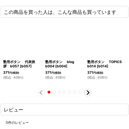
この商品を買った人は、こんな商品も買っています
塾用ボタン 代表挨
塾用ボタン blog
塾用ボタン TOPICS
拶 b057
[
b057
]
b004
[
b004
]
b014
[
b014
]
371
371
371
円
(税別)
円
(税別)
円
(税別)
(
税込
:
408
)
(
税込
:
408
)
(
税込
:
408
)
円
円
円
レビュー
0
件のレビュー