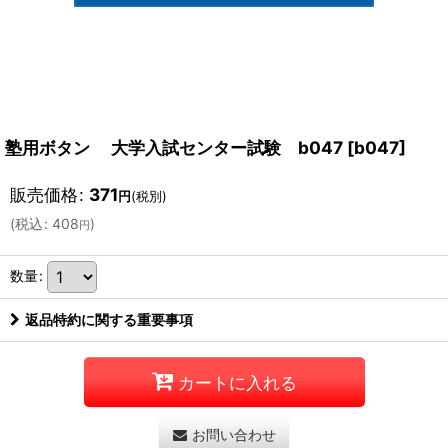
塾用ボタン 大学入試センター試験 b047
[
b047
]
販売価格
:
371
円
(税別)
(
税込
:
408
)
円
数量
:
返品特約に関する重要事項
カートに入れる
お問い合わせ