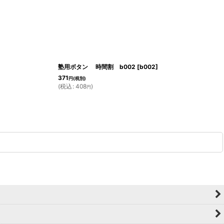
塾用ボタン 時間割 b002
[
b002
]
371
円
(税別)
(
税込
:
408
)
円