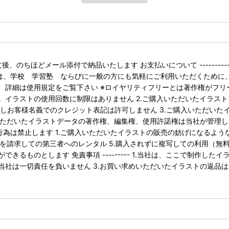
 御注文後、のちほどメール添付で納品いたします お支払いについて ------
当サービスでは、学校 学習塾 ならびに一般の方にも気軽にご利用いただく
は使用規定をご覧下さい ※ロイヤリティフリーとは著作権がフリーという意
。イラストの使用回数に制限はありません 2.ご購入いただいたイラス
お客様名義でのクレジット表記は許可しません 3.ご購入いただいた
いただいたイラストデータの著作権、編集権、使用許諾権は当社が管理し
以下の行為は禁止します 1.ご購入いただいたイラストの販売の妨げになるよ
を請求しての第三者へのレンタル 5.購入されずに複写しての利用（無料素
るものとします 免責事項 --------- 1.当社は、ここで制作した
社は一切責任を負いません 3.お買い求めいただいたイラストの返品は