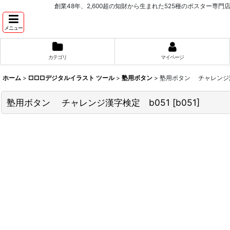
創業48年、2,600超の知財から生まれた525種のポスター専門店 PROCEEDX。学
メニュー
カテゴリ
マイページ
ホーム
>
□□□デジタルイラスト ツール
>
塾用ボタン
>
塾用ボタン チャレンジ漢
塾用ボタン チャレンジ漢字検定 b051
[
b051
]