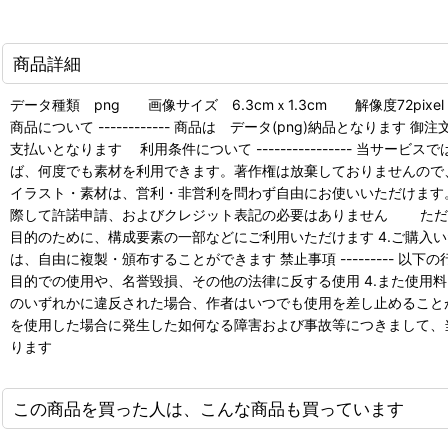
商品詳細
データ種類 png 画像サイズ 6.3cmｘ1.3cm 解像度72pixel
商品について ------------ 商品は データ(png)納品となります
支払いとなります 利用条件について ---------------- 
ば、何度でも素材を利用できます。著作権は放棄しておりませんので、詳細
イラスト・素材は、営利・非営利を問わず自由にお使いいただけます
際して許諾申請、およびクレジット表記の必要はありません ただし
目的のために、構成要素の一部などにご利用いただけます 4.ご購入
は、自由に複製・頒布することができます 禁止事項 --------- 
目的での使用や、名誉毀損、その他の法律に反する使用 4.また使用料
のいずれかに違反された場合、作者はいつでも使用を差し止めることができ
を使用した場合に発生した如何なる障害および事故等につきまして、当
ります
この商品を買った人は、こんな商品も買っています