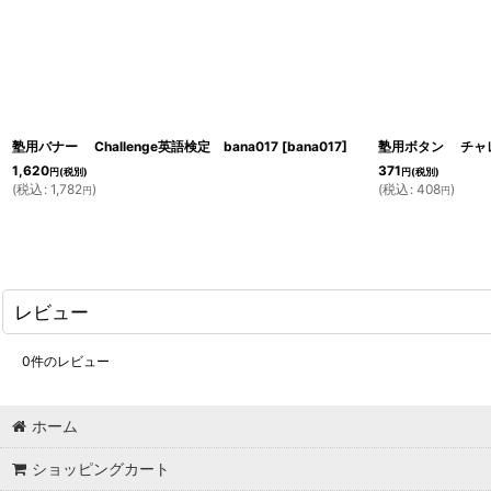
塾用バナー Challenge英語検定 bana017
[
bana017
]
塾用ボタン チャレ
1,620
371
円
(税別)
円
(税別)
(
税込
:
1,782
)
(
税込
:
408
)
円
円
レビュー
0
件のレビュー
ホーム
ショッピングカート