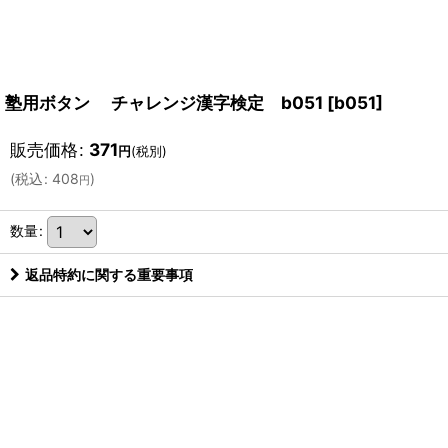
塾用ボタン チャレンジ漢字検定 b051
[
b051
]
販売価格
:
371
円
(税別)
(
税込
:
408
)
円
数量
:
返品特約に関する重要事項