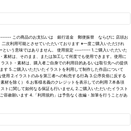
---------- この商品のお支払いは 銀行送金 郵便振替 ならびに 店頭お
ために、二次利用可能とさせていただいております ※一度ご購入いただけれ
味ではありません。 使用規定 --------- 1.ご購入いただいた
ト・素材は、そのまま、または加工して何度でも使用できます。使用に
イラスト・素材は、購入者ご自身での利用目的あるいは取引先への提供
ます 5.ご購入いただいたイラストを利用して制作した作品について
うな使用 2.イラストのみを第三者への転売する行為 3.公序良俗に反する
材を除く） 6.お客様名義のクレジットを表示しての利用 7.本条項
イラストに関して如何なる保証も行いません 2.ご購入いただいたイラスト
ご容赦願います 4.「利用規約」は予告なく改編・加筆を行うことがあ