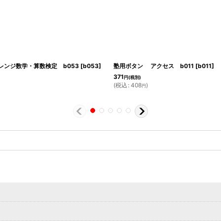
ンジ数学・算数検定 b053
[
b053
]
塾用ボタン アクセス b011
[
b011
]
371
円
(税別)
(
税込
:
408
)
円