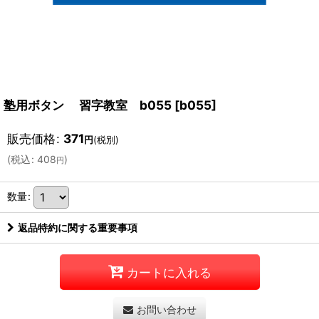
塾用ボタン 習字教室 b055
[
b055
]
販売価格
:
371
円
(税別)
(
税込
:
408
)
円
数量
:
返品特約に関する重要事項
カートに入れる
お問い合わせ