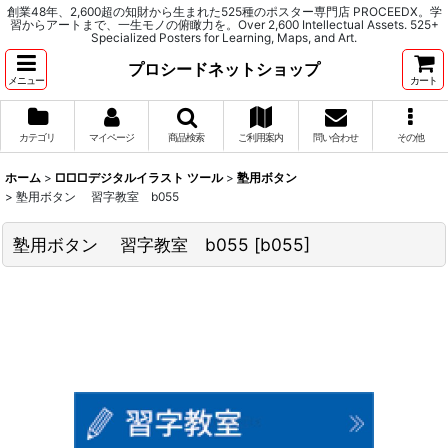
創業48年、2,600超の知財から生まれた525種のポスター専門店 PROCEEDX。学
習からアートまで、一生モノの俯瞰力を。Over 2,600 Intellectual Assets. 525+
Specialized Posters for Learning, Maps, and Art.
プロシードネットショップ
メニュー
カート
カテゴリ
マイページ
商品検索
ご利用案内
問い合わせ
その他
ホーム
>
□□□デジタルイラスト ツール
>
塾用ボタン
>
塾用ボタン 習字教室 b055
塾用ボタン 習字教室 b055
[
b055
]