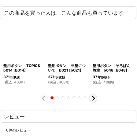
この商品を買った人は、こんな商品も買っています
塾用ボタン TOPICS
塾用ボタン 当塾につ
塾用ボタン そろばん
b014
[
b014
]
いて b021
[
b021
]
教室 b048
[
b048
]
371
371
371
円
(税別)
円
(税別)
円
(税別)
(
税込
:
408
)
(
税込
:
408
)
(
税込
:
408
)
円
円
円
レビュー
0
件のレビュー