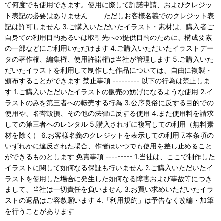
て何度でも使用できます。使用に際して許諾申請、およびクレジッ
ト表記の必要はありません ただしお客様名義でのクレジット表
記は許可しません 3.ご購入いただいたイラスト・素材は、購入者ご
自身での利用目的あるいは取引先への提供目的のために、構成要素
の一部などにご利用いただけます 4.ご購入いただいたイラストデー
タの著作権、編集権、使用許諾権は当社が管理します 5.ご購入いた
だいたイラストを利用して制作した作品については、自由に複製・
頒布することができます 禁止事項 --------- 以下の行為は禁止しま
す 1.ご購入いただいたイラストの販売の妨げになるような使用 2.イ
ラストのみを第三者への転売する行為 3.公序良俗に反する目的での
使用や、名誉毀損、その他の法律に反する使用 4.また使用料を請求
しての第三者へのレンタル 5.購入されずに複写しての利用（無料素
材を除く） 6.お客様名義のクレジットを表示しての利用 7.本条項の
いずれかに違反された場合、作者はいつでも使用を差し止めること
ができるものとします 免責事項 --------- 1.当社は、ここで制作した
イラストに関して如何なる保証も行いません 2.ご購入いただいたイ
ラストを使用した場合に発生した如何なる障害および事故等につき
まして、当社は一切責任を負いません 3.お買い求めいただいたイラ
ストの返品はご容赦願います 4.「利用規約」は予告なく改編・加筆
を行うことがあります