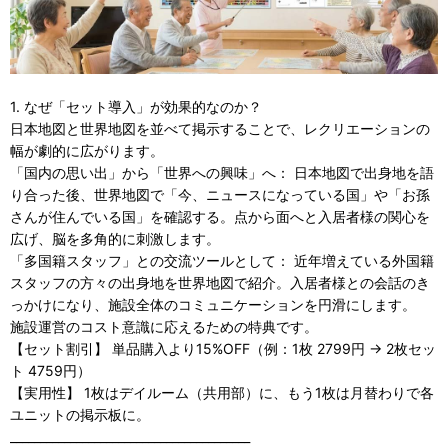
1. なぜ「セット導入」が効果的なのか？
日本地図と世界地図を並べて掲示することで、レクリエーションの
幅が劇的に広がります。
「国内の思い出」から「世界への興味」へ： 日本地図で出身地を語
り合った後、世界地図で「今、ニュースになっている国」や「お孫
さんが住んでいる国」を確認する。点から面へと入居者様の関心を
広げ、脳を多角的に刺激します。
「多国籍スタッフ」との交流ツールとして： 近年増えている外国籍
スタッフの方々の出身地を世界地図で紹介。入居者様との会話のき
っかけになり、施設全体のコミュニケーションを円滑にします。
施設運営のコスト意識に応えるための特典です。
【セット割引】 単品購入より15%OFF（例：1枚 2799円 → 2枚セッ
ト 4759円）
【実用性】 1枚はデイルーム（共用部）に、もう1枚は月替わりで各
ユニットの掲示板に。
________________________________________