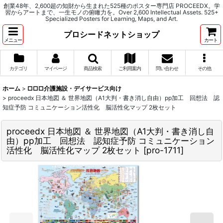
創業48年、2,600超の知財から生まれた525種のポスター専門店 PROCEEDX。学
習からアートまで、一生モノの俯瞰力を。Over 2,600 Intellectual Assets. 525+
Specialized Posters for Learning, Maps, and Art.
プロシードネットショップ
メニュー
カート
カテゴリ
マイページ
商品検索
ご利用案内
問い合わせ
その他
ホーム
>
□□□介護施設・デイサービス向け
>
proceedx 日本地図 ＆ 世界地図（A1大判・書き消し自由）pp加工 回想法 認
知症予防 コミュニケーション活性化 脳活性化マップ 2枚セット
proceedx 日本地図 ＆ 世界地図（A1大判・書き消し自
由）pp加工 回想法 認知症予防 コミュニケーション
活性化 脳活性化マップ 2枚セット
[
pro-1711
]