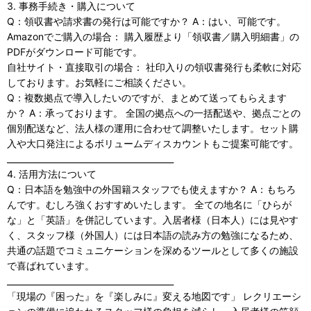
3. 事務手続き・購入について
Q：領収書や請求書の発行は可能ですか？ A：はい、可能です。
Amazonでご購入の場合： 購入履歴より「領収書／購入明細書」の
PDFがダウンロード可能です。
自社サイト・直接取引の場合： 社印入りの領収書発行も柔軟に対応
しております。お気軽にご相談ください。
Q：複数拠点で導入したいのですが、まとめて送ってもらえます
か？ A：承っております。 全国の拠点への一括配送や、拠点ごとの
個別配送など、法人様の運用に合わせて調整いたします。セット購
入や大口発注によるボリュームディスカウントもご提案可能です。
________________________________________
4. 活用方法について
Q：日本語を勉強中の外国籍スタッフでも使えますか？ A：もちろ
んです。むしろ強くおすすめいたします。 全ての地名に「ひらが
な」と「英語」を併記しています。入居者様（日本人）には見やす
く、スタッフ様（外国人）には日本語の読み方の勉強になるため、
共通の話題でコミュニケーションを深めるツールとして多くの施設
で喜ばれています。
________________________________________
「現場の『困った』を『楽しみに』変える地図です」 レクリエーシ