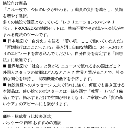
施設向け商品
「これ一枚で、今日のレクが終わる。」職員の負担を減らし、笑顔
を増やす選択。
多くの施設で課題となっている「レクリエーションのマンネリ
化」。PROCEEDXの地図セットは、準備不要でその場から会話が生
まれる魔法のツールです。
■ 日本地図で「自分史」を語る 「若い頃、ここで働いていたんだ」
「新婚旅行はここだったね」 書き消し自由な地図に、お一人おひと
りのエピソードを書き込んでください。自分自身を肯定する「回想
法」に最適です。
■ 世界地図で「社会」と繋がる ニュースで流れるあの国はどこ？
外国人スタッフの故郷はどんなところ？ 世界と繋がることで、社会
的な関心を維持し、認知機能の低下を予防します。
■ 施設長様へのメッセージ 丈夫で汚れに強く、何度でも書き直せる
本製品は、使い捨てのポスターとは一線を画す「教育・リハビリ備
品」です。掲示するだけで空間が明るくなり、ご家族への「質の高
いケア」のアピールにも繋がります。
________________________________________
価格・構成案（比較表形式）
パッケージ 内容 おすすめの施設