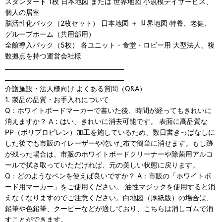
スタンダード 1枚 日本地図 または 世界地図 小規模デイサービス、
個人の居室
脳活性化パック（2枚セット） 日本地図 ＋ 世界地図 特養、老健、
グループホーム（共用部用）
全館導入パック（5枚） 各ユニット・食堂・ロビー用 大型法人、複
数拠点を持つ運営会社様
________________________________________
________________________________________
介護施設・法人様向け よくある質問（Q&A）
1. 製品の品質・お手入れについて
Q：ホワイトボードマーカーで書いた後、時間が経ってもきれいに
消えますか？ A：はい、きれいに消去可能です。 表面に高品質な
PP（ポリプロピレン）加工を施しているため、数日書きっぱなしに
した後でも市販のイレーザーや乾いた布で簡単に消せます。もし跡
が残った場合は、市販のホワイトボードクリーナーや除菌用アルコ
ールで拭き取っていただければ、元の美しい状態に戻ります。
Q：どのようなペンを使えば良いですか？ A：市販の「ホワイトボ
ード用マーカー」をご使用ください。 油性マジックを使用すると消
えなくなりますのでご注意ください。白地図（厚紙版）の場合は、
鉛筆や色鉛筆、クーピーなどが適しており、こちらは消しゴムで消
すことができます。