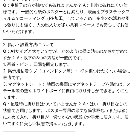
Q：車椅子の方が触れても破れませんか？ A：非常に破れにくい仕
様です。 一般的な紙のポスターとは異なり、表面をプラスチックフ
ィルムでコーティング（PP加工）しているため、多少の水濡れや引
っ張りにも強く、人の出入りが多い共有スペースでも安心してお使
いいただけます。
________________________________________
2. 掲示・設置方法について
Q：A1サイズと大きいですが、どのように壁に貼るのがおすすめで
すか？ A：以下の3つの方法が一般的です。
1. 画鋲・ピン： 四隅を固定します。
2. 掲示用粘着タブ（コマンドタブ等）： 壁を傷つけたくない場合に
最適です。
3. マグネットシート： 地図の裏面にマグネットテープを貼れば、ス
チール製の壁やホワイトボードに自由に取り外しができるようにな
ります。
Q：配送時に折り目はついていませんか？ A：はい、折り目なしの
状態でお届けします。 ポスター専用の頑丈な筒状梱包（または箱）
に丸めて入れ、折り目が一切つかない状態でお手元に届きます。届
いてすぐに美しい状態で掲示いただけます。
________________________________________