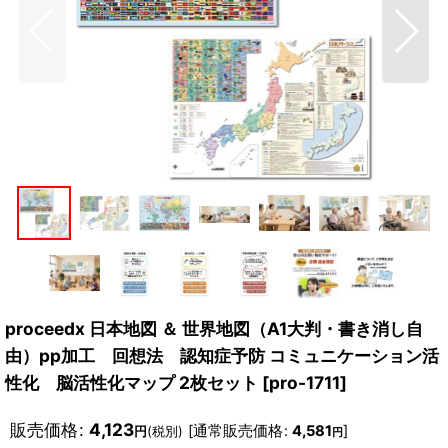
proceedx 日本地図 ＆ 世界地図（A1大判・書き消し自
由）pp加工 回想法 認知症予防 コミュニケーション活
性化 脳活性化マップ 2枚セット
[
pro-1711
]
販売価格
:
4,123
[
通常販売価格
:
4,581
]
円
(税別)
円