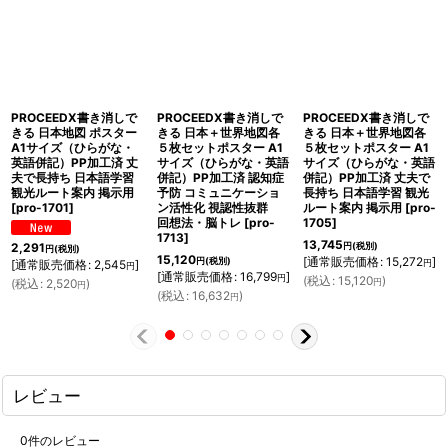
PROCEEDX書き消しで
PROCEEDX書き消しで
PROCEEDX書き消しで
きる 日本地図 ポスター
きる 日本＋世界地図各
きる 日本＋世界地図各
A1サイズ（ひらがな・
５枚セットポスター A1
５枚セットポスター A1
英語併記）PP加工済 丈
サイズ（ひらがな・英語
サイズ（ひらがな・英語
夫で長持ち 日本語学習
併記）PP加工済 認知症
併記）PP加工済 丈夫で
観光ルート案内 掲示用
予防 コミュニケーショ
長持ち 日本語学習 観光
[
pro-1701
]
ン活性化 視認性抜群
ルート案内 掲示用
[
pro-
回想法・脳トレ
[
pro-
1705
]
1713
]
13,745
2,291
円
(税別)
円
(税別)
15,120
[
通常販売価格
:
15,272
]
円
(税別)
[
通常販売価格
:
2,545
]
円
円
[
通常販売価格
:
16,799
]
円
(
税込
:
15,120
)
(
税込
:
2,520
)
円
円
(
税込
:
16,632
)
円
レビュー
0
件のレビュー