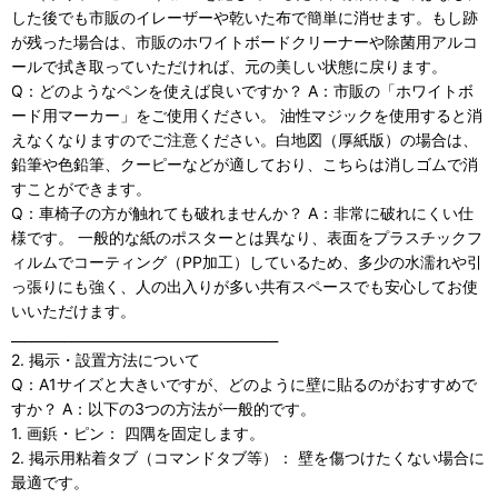
した後でも市販のイレーザーや乾いた布で簡単に消せます。もし跡
が残った場合は、市販のホワイトボードクリーナーや除菌用アルコ
ールで拭き取っていただければ、元の美しい状態に戻ります。
Q：どのようなペンを使えば良いですか？ A：市販の「ホワイトボ
ード用マーカー」をご使用ください。 油性マジックを使用すると消
えなくなりますのでご注意ください。白地図（厚紙版）の場合は、
鉛筆や色鉛筆、クーピーなどが適しており、こちらは消しゴムで消
すことができます。
Q：車椅子の方が触れても破れませんか？ A：非常に破れにくい仕
様です。 一般的な紙のポスターとは異なり、表面をプラスチックフ
ィルムでコーティング（PP加工）しているため、多少の水濡れや引
っ張りにも強く、人の出入りが多い共有スペースでも安心してお使
いいただけます。
________________________________________
2. 掲示・設置方法について
Q：A1サイズと大きいですが、どのように壁に貼るのがおすすめで
すか？ A：以下の3つの方法が一般的です。
1. 画鋲・ピン： 四隅を固定します。
2. 掲示用粘着タブ（コマンドタブ等）： 壁を傷つけたくない場合に
最適です。