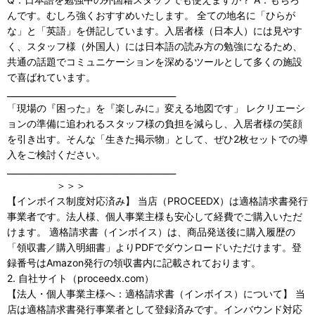
んです。むしろ強くおすすめいたします。 全ての地名に「ひらが
な」と「英語」を併記しています。入居者様（日本人）には見やす
く、スタッフ様（外国人）には日本語の読み方の勉強になるため、
共通の話題でコミュニケーションを深めるツールとして多くの施設
で喜ばれています。
________________________________________
「現場の『困った』を『楽しみに』変える地図です」 レクリエーシ
ョンの準備に追われるスタッフ様の負担を減らし、入居者様の笑顔
を引き出す。そんな「生きた掲示物」として、ぜひ2枚セットでの導
入をご検討ください。
________________________________________
＞＞＞
【インボイス制度対応済み】 当店（PROCEEDX）は適格請求書発行
事業者です。法人様、個人事業主様も安心して経費でご購入いただ
けます。 適格請求書（インボイス）は、商品発送後に購入履歴の
「領収書／購入明細書」よりPDFでダウンロードいただけます。登
録番号はAmazon発行の領収書内に記載されております。
2. 自社サイト（proceedx.com）
【法人・個人事業主様へ：適格請求書（インボイス）について】 当
店は適格請求書発行事業者として登録済みです。インバウンド対応