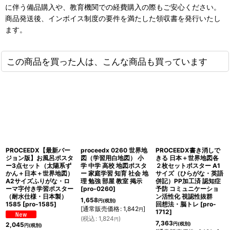
に伴う備品購入や、教育機関での経費購入の際もご安心ください。
商品発送後、インボイス制度の要件を満たした領収書を発行いたし
ます。
この商品を買った人は、こんな商品も買っています
PROCEEDX【最新バー
proceedx 0260 世界地
PROCEEDX書き消しで
ジョン版】お風呂ポスタ
図（学習用白地図） 小
きる 日本＋世界地図各
ー3点セット（太陽系ず
学 中学 高校 地図ポスタ
２枚セットポスター A1
かん＋日本＋世界地図）
ー 家庭学習 知育 社会 地
サイズ（ひらがな・英語
A2サイズふりがな・ロ
理 勉強 部屋 教室 掲示
併記）PP加工済 認知症
ーマ字付き学習ポスター
[
pro-0260
]
予防 コミュニケーショ
（耐水仕様・日本製）
ン活性化 視認性抜群
1,658
円
(税別)
1585
[
pro-1585
]
回想法・脳トレ
[
pro-
[
通常販売価格
:
1,842
]
円
1712
]
(
税込
:
1,824
)
円
7,363
2,045
円
(税別)
円
(税別)