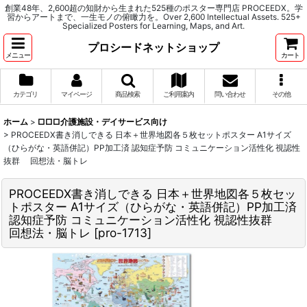
創業48年、2,600超の知財から生まれた525種のポスター専門店 PROCEEDX。学
習からアートまで、一生モノの俯瞰力を。Over 2,600 Intellectual Assets. 525+
Specialized Posters for Learning, Maps, and Art.
プロシードネットショップ
メニュー
カート
カテゴリ
マイページ
商品検索
ご利用案内
問い合わせ
その他
ホーム
>
□□□介護施設・デイサービス向け
>
PROCEEDX書き消しできる 日本＋世界地図各５枚セットポスター A1サイズ
（ひらがな・英語併記）PP加工済 認知症予防 コミュニケーション活性化 視認性
抜群 回想法・脳トレ
PROCEEDX書き消しできる 日本＋世界地図各５枚セッ
トポスター A1サイズ（ひらがな・英語併記）PP加工済
認知症予防 コミュニケーション活性化 視認性抜群
回想法・脳トレ
[
pro-1713
]