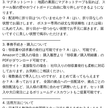
3. マグネットシート： 地図の裏面にマグネットテープを貼れば、ス
チール製の壁やホワイトボードに自由に取り外しができるようにな
ります。
Q：配送時に折り目はついていませんか？ A：はい、折り目なしの
状態でお届けします。 ポスター専用の頑丈な筒状梱包（または箱）
に丸めて入れ、折り目が一切つかない状態でお手元に届きます。届
いてすぐに美しい状態で掲示いただけます。
________________________________________
3. 事務手続き・購入について
Q：領収書や請求書の発行は可能ですか？ A：はい、可能です。
Amazonでご購入の場合： 購入履歴より「領収書／購入明細書」の
PDFがダウンロード可能です。
自社サイト・直接取引の場合： 社印入りの領収書発行も柔軟に対応
しております。お気軽にご相談ください。
Q：複数拠点で導入したいのですが、まとめて送ってもらえます
か？ A：承っております。 全国の拠点への一括配送や、拠点ごとの
個別配送など、法人様の運用に合わせて調整いたします。セット購
入や大口発注によるボリュームディスカウントもご提案可能です。
________________________________________
4. 活用方法について
Q：日本語を勉強中の外国籍スタッフでも使えますか？ A：もちろ