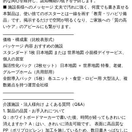
的な関心を維持し、認知機能の低下を予防します。
■ 施設長様へのメッセージ 丈夫で汚れに強く、何度でも書き直せる
本製品は、使い捨てのポスターとは一線を画す「教育・リハビリ備
品」です。掲示するだけで空間が明るくなり、ご家族への「質の高
いケア」のアピールにも繋がります。
________________________________________
価格・構成案（比較表形式）
パッケージ 内容 おすすめの施設
スタンダード 1枚 日本地図 または 世界地図 小規模デイサービス、
個人の居室
脳活性化パック（2枚セット） 日本地図 ＋ 世界地図 特養、老健、
グループホーム（共用部用）
全館導入パック（5枚） 各ユニット・食堂・ロビー用 大型法人、複
数拠点を持つ運営会社様
________________________________________
________________________________________
介護施設・法人様向け よくある質問（Q&A）
1. 製品の品質・お手入れについて
Q：ホワイトボードマーカーで書いた後、時間が経ってもきれいに
消えますか？ A：はい、きれいに消去可能です。 表面に高品質な
PP（ポリプロピレン）加工を施しているため、数日書きっぱなしに