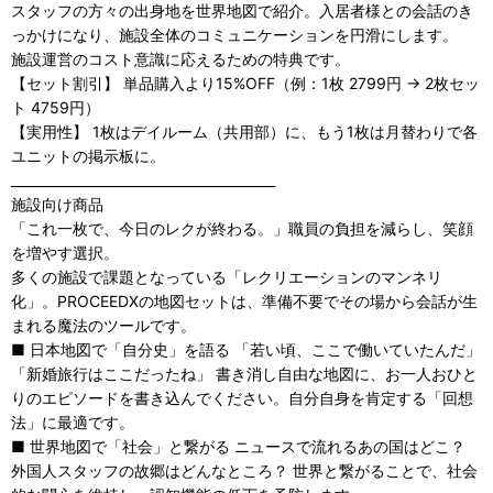
スタッフの方々の出身地を世界地図で紹介。入居者様との会話のき
っかけになり、施設全体のコミュニケーションを円滑にします。
施設運営のコスト意識に応えるための特典です。
【セット割引】 単品購入より15%OFF（例：1枚 2799円 → 2枚セッ
ト 4759円）
【実用性】 1枚はデイルーム（共用部）に、もう1枚は月替わりで各
ユニットの掲示板に。
________________________________________
施設向け商品
「これ一枚で、今日のレクが終わる。」職員の負担を減らし、笑顔
を増やす選択。
多くの施設で課題となっている「レクリエーションのマンネリ
化」。PROCEEDXの地図セットは、準備不要でその場から会話が生
まれる魔法のツールです。
■ 日本地図で「自分史」を語る 「若い頃、ここで働いていたんだ」
「新婚旅行はここだったね」 書き消し自由な地図に、お一人おひと
りのエピソードを書き込んでください。自分自身を肯定する「回想
法」に最適です。
■ 世界地図で「社会」と繋がる ニュースで流れるあの国はどこ？
外国人スタッフの故郷はどんなところ？ 世界と繋がることで、社会