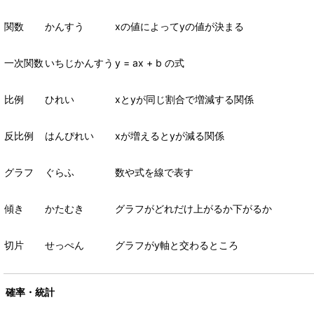
関数
かんすう
x
の値によって
y
の値が決まる
一次関数
いちじかんすう
y = ax + b
の式
比例
ひれい
x
と
y
が同じ割合で増減する関係
反比例
はんぴれい
x
が増えると
y
が減る関係
グラフ
ぐらふ
数や式を線で表す
傾き
かたむき
グラフがどれだけ上がるか下がるか
切片
せっぺん
グラフが
y
軸と交わるところ
確率・統計