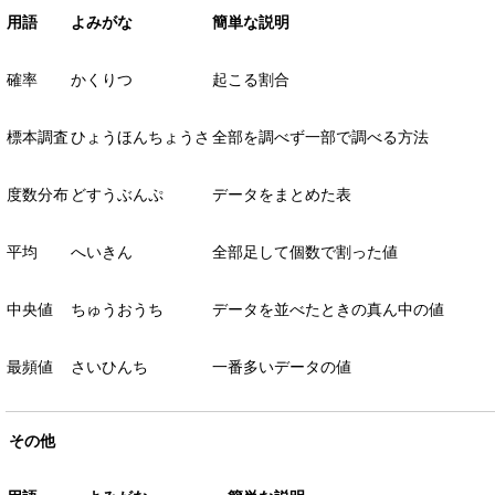
用語
よみがな
簡単な説明
確率
かくりつ
起こる割合
標本調査
ひょうほんちょうさ
全部を調べず一部で調べる方法
度数分布
どすうぶんぷ
データをまとめた表
平均
へいきん
全部足して個数で割った値
中央値
ちゅうおうち
データを並べたときの真ん中の値
最頻値
さいひんち
一番多いデータの値
その他