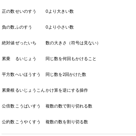
正の数
せいのすう
0
より大きい数
負の数
ふのすう
0
より小さい数
絶対値
ぜったいち
数の大きさ（符号は見ない）
累乗
るいじょう
同じ数を何回もかけること
平方数
へいほうすう
同じ数を
2
回かけた数
累乗根
るいじょうこん
かけ算を逆にする操作
公倍数
こうばいすう
複数の数で割り切れる数
公約数
こうやくすう
複数の数を割り切る数