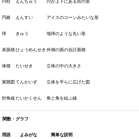
円柱
えんちゅう
円が上下にある筒の形
円錐
えんすい
アイスのコーンみたいな形
球
きゅう
地球のような丸い形
表面積
ひょうめんせき
外側の面の合計面積
体積
たいせき
立体の中の大きさ
展開図
てんかいず
立体を平らに広げた図
対角線
たいかくせん
角と角を結ぶ線
関数・グラフ
用語
よみがな
簡単な説明