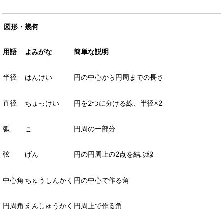
図形・幾何
用語
よみがな
簡単な説明
半径
はんけい
円の中心から円周までの長さ
直径
ちょっけい
円を
2
つに分ける線、半径
×2
弧
こ
円周の一部分
弦
げん
円の円周上の
2
点を結ぶ線
中心角
ちゅうしんかく
円の中心で作る角
円周角
えんしゅうかく
円周上で作る角