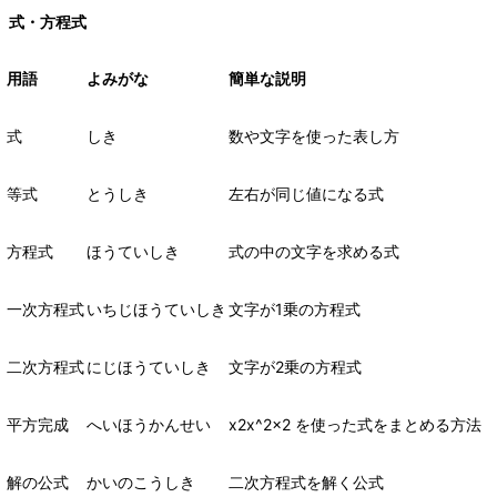
式・方程式
用語
よみがな
簡単な説明
式
しき
数や文字を使った表し方
等式
とうしき
左右が同じ値になる式
方程式
ほうていしき
式の中の文字を求める式
一次方程式
いちじほうていしき
文字が
1
乗の方程式
二次方程式
にじほうていしき
文字が
2
乗の方程式
平方完成
へいほうかんせい
x2x^2x2
を使った式をまとめる方法
解の公式
かいのこうしき
二次方程式を解く公式