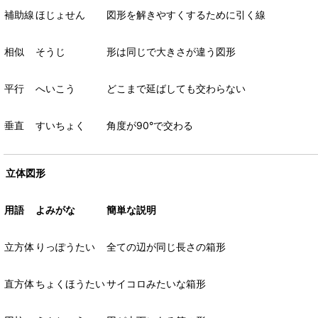
補助線
ほじょせん
図形を解きやすくするために引く線
相似
そうじ
形は同じで大きさが違う図形
平行
へいこう
どこまで延ばしても交わらない
垂直
すいちょく
角度が
90°
で交わる
立体図形
用語
よみがな
簡単な説明
立方体
りっぽうたい
全ての辺が同じ長さの箱形
直方体
ちょくほうたい
サイコロみたいな箱形