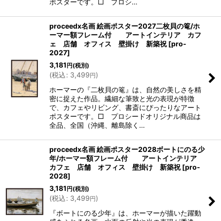
ポスターです。□ プロシ…
proceedx名画 絵画ポスター2027二枚貝の篭/ホ
ーマー額フレーム付 アートインテリア カフ
ェ 店舗 オフィス 壁掛け 新築祝
[
pro-
2027
]
3,181
円
(税別)
(
税込
:
3,499
)
円
ホーマーの『二枚貝の篭』は、自然の美しさを精
密に捉えた作品。繊細な筆致と光の表現が特徴
で、カフェやリビング、書斎にぴったりなアート
ポスターです。□ プロシードオリジナル商品は
全品、全国（沖縄、離島除く…
proceedx名画 絵画ポスター2028ボートにのる少
年/ホーマー額フレーム付 アートインテリア
カフェ 店舗 オフィス 壁掛け 新築祝
[
pro-
2028
]
3,181
円
(税別)
(
税込
:
3,499
)
円
『ボートにのる少年』は、ホーマーが描いた躍動