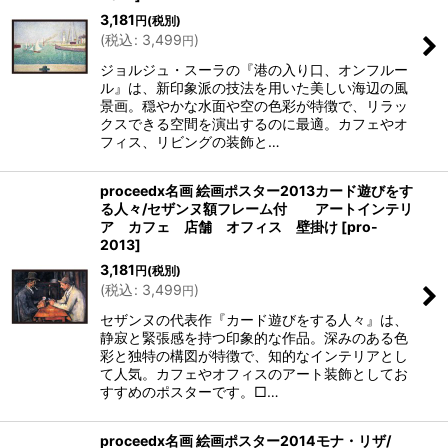
3,181
円
(税別)
(
税込
:
3,499
)
円
ジョルジュ・スーラの『港の入り口、オンフルー
ル』は、新印象派の技法を用いた美しい海辺の風
景画。穏やかな水面や空の色彩が特徴で、リラッ
クスできる空間を演出するのに最適。カフェやオ
フィス、リビングの装飾と…
proceedx名画 絵画ポスター2013カード遊びをす
る人々/セザンヌ額フレーム付 アートインテリ
ア カフェ 店舗 オフィス 壁掛け
[
pro-
2013
]
3,181
円
(税別)
(
税込
:
3,499
)
円
セザンヌの代表作『カード遊びをする人々』は、
静寂と緊張感を持つ印象的な作品。深みのある色
彩と独特の構図が特徴で、知的なインテリアとし
て人気。カフェやオフィスのアート装飾としてお
すすめのポスターです。□…
proceedx名画 絵画ポスター2014モナ・リザ/