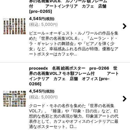
界の名画集VOL6. ルノワール 額フレーム
付 アートインテリア カフェ 店舗
[
pro-0265
]
4,545
円
(税別)
(
税込
:
5,000
)
円
ピエール＝オーギュスト・ルノワールの作品を集
めた『世界の名画集VOL.6』。『ムーラン・ド・
ラ・ギャレットの舞踏会』や『ピアノを弾く少
女』など、幸福感あふれる作品が特徴。優雅なア
ートポスターはカフェや…
proceedx 名画 絵画ポスター pro-0266 世
界の名画集VOL.7 モネ額フレーム付 アート
インテリア カフェ 店舗 オフィス
[
pro-
0266
]
4,545
円
(税別)
(
税込
:
5,000
)
円
クロード・モネの名作を集めた『世界の名画集
VOL.7』。『睡蓮』や『印象・日の出』など、幻
想的な色彩と光の表現が魅力。印象派アートの代
表作として、カフェやオフィスのインテリアに最
適なポスターセット。□…