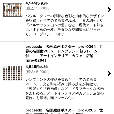
4,545
円
(税別)
(
税込
:
5,000
)
円
パウル・クレーの独特な色彩と抽象的なデザイン
を収録した世界の名画集VOL.4。『赤の調和』や
『パルナッソス山への道』など、現代アート好き
におすすめの一枚。モダンな空間演出にぴった
り。□ プロシードオリ…
proceedx 名画 絵画ポスター pro-0264 世
界の名画集VOL5. レンブラント 額フレーム
付 アートインテリア カフェ 店舗
[
pro-0264
]
4,545
円
(税別)
(
税込
:
5,000
)
円
レンブラントの作品を集めた『世界の名画集
VOL.5』。光と影を巧みに操る技法が特徴で、
『夜警』や『自画像』など、ドラマチックな名画
を楽しめる。アートインテリアやカフェ、店舗の
装飾にも最適。額フレーム付…
proceedx 名画 絵画ポスター pro-0265 世