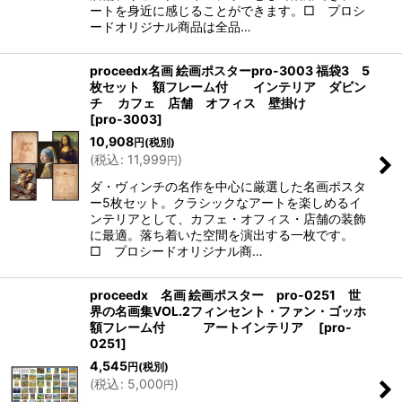
ートを身近に感じることができます。□ プロシ
ードオリジナル商品は全品…
proceedx名画 絵画ポスターpro-3003 福袋3 5
枚セット 額フレーム付 インテリア ダビン
チ カフェ 店舗 オフィス 壁掛け
[
pro-3003
]
10,908
円
(税別)
(
税込
:
11,999
)
円
ダ・ヴィンチの名作を中心に厳選した名画ポスタ
ー5枚セット。クラシックなアートを楽しめるイ
ンテリアとして、カフェ・オフィス・店舗の装飾
に最適。落ち着いた空間を演出する一枚です。
□ プロシードオリジナル商…
proceedx 名画 絵画ポスター pro-0251 世
界の名画集VOL.2フィンセント・ファン・ゴッホ
額フレーム付 アートインテリア
[
pro-
0251
]
4,545
円
(税別)
(
税込
:
5,000
)
円