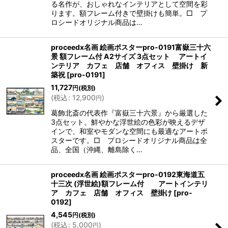
る名作が、おしゃれなインテリアとして空間を彩
ります。額フレーム付きで壁掛けも簡単。□ プ
ロシードオリジナル商品は…
proceedx名画 絵画ポスターpro-0191富嶽三十六
景 額フレーム付 A2サイズ 3点セット アートイ
ンテリア カフェ 店舗 オフィス 壁掛け 新
築祝
[
pro-0191
]
11,727
円
(税別)
(
税込
:
12,900
)
円
葛飾北斎の代表作『富嶽三十六景』から厳選した
3点セット。鮮やかな浮世絵の色彩が映えるデザ
インで、和室やモダンな空間にも最適なアートポ
スターです。□ プロシードオリジナル商品は全
品、全国（沖縄、離島除く…
proceedx名画 絵画ポスターpro-0192東海道五
十三次 (浮世絵)額フレーム付 アートインテリ
ア カフェ 店舗 オフィス 壁掛け
[
pro-
0192
]
4,545
円
(税別)
(
税込
:
5,000
)
円