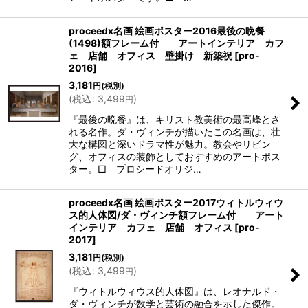
proceedx名画 絵画ポスター2016最後の晩餐
(1498)額フレーム付 アートインテリア カフ
ェ 店舗 オフィス 壁掛け 新築祝
[
pro-
2016
]
3,181
円
(税別)
(
税込
:
3,499
)
円
『最後の晩餐』は、キリスト教美術の最高峰とさ
れる名作。ダ・ヴィンチが描いたこの名画は、壮
大な構図と深いドラマ性が魅力。教会やリビン
グ、オフィスの装飾としておすすめのアートポス
ター。□ プロシードオリジ…
proceedx名画 絵画ポスター2017ウィトルウィウ
ス的人体図/ダ・ヴィンチ額フレーム付 アート
インテリア カフェ 店舗 オフィス
[
pro-
2017
]
3,181
円
(税別)
(
税込
:
3,499
)
円
『ウィトルウィウス的人体図』は、レオナルド・
ダ・ヴィンチが数学と芸術の融合を示した傑作。