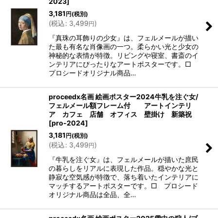
2023
]
3,181
円
(税別)
(
税込
:
3,499
)
円
『真珠の耳飾りの少女』は、フェルメールが描い
た最も有名な肖像画の一つ。柔らかい光と少女の
神秘的な表情が特徴。リビングや寝室、書斎のイ
ンテリアにぴったりなアートポスターです。□
プロシードオリジナル商品…
proceedx名画 絵画ポスター2024牛乳を注ぐ女/
フェルメール額フレーム付 アートインテリ
ア カフェ 店舗 オフィス 壁掛け 新築祝
[
pro-2024
]
3,181
円
(税別)
(
税込
:
3,499
)
円
『牛乳を注ぐ女』は、フェルメールが描いた庶民
の暮らしをリアルに表現した作品。穏やかな光と
静寂な空気感が特徴で、落ち着いたインテリアに
マッチするアートポスターです。□ プロシード
オリジナル商品は全品、全…