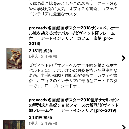
人体の黄金比を表現したこの名画は、アート好き
や科学愛好家に人気。オフィスや書斎、カフェの
インテリアに最適なポスタ…
proceedx名画 絵画ポスター2018サン＝ベルナー
ル峠を越えるボナパルト/ダヴィッド額フレーム
付 アートインテリア カフェ 店舗
[
pro-
2018
]
3,181
円
(税別)
(
税込
:
3,499
)
円
ダヴィッドの『サン＝ベルナール峠を越えるボナ
パルト』は、ナポレオンの勇姿を描いた歴史的な
名画。力強い構図と躍動感が特徴で、カフェや書
斎、オフィスのインテリアに最適なアートポスタ
ーです。□ プロシードオ…
proceedx名画 絵画ポスター2019皇帝ナポレオン
の聖別式と皇妃ジョゼフィーヌの戴冠/ダヴィッド
額フレーム付 アートインテリア
[
pro-2019
]
3,181
円
(税別)
(
税込
:
3,499
)
円