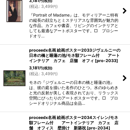
3,181
円
(税別)
(
税込
:
3,499
)
円
『Portrait of Madame』は、モディリアーニ特有
の縦長の顔立ちとミステリアスな雰囲気が魅力的
な作品。カフェや書斎、リビングのインテリアと
しても最適なアートポスターです。□ プロシー
ドオリ…
proceedx名画 絵画ポスター2033ジヴェルニーの
日本の橋と睡蓮の池/モネ額フレーム付 アート
インテリア カフェ 店舗 オフィ
[
pro-2033
]
3,181
円
(税別)
(
税込
:
3,499
)
円
モネの『ジヴェルニーの日本の橋と睡蓮の池』
は、彼の庭を描いた名作のひとつ。水のゆらめき
と光の反射が美しく表現されており、リラックス
空間にぴったりのアートポスターです。□ プロ
シードオリジナル商品は全品…
proceedx名画 絵画ポスター2034スイレン/モネ
額フレーム付 アートインテリア カフェ 店
舗 オフィス 壁掛け 新築祝
[
pro-2034
]