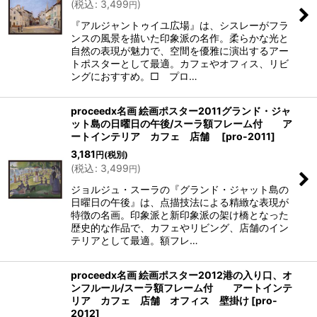
(
税込
:
3,499
)
円
『アルジャントゥイユ広場』は、シスレーがフラ
ンスの風景を描いた印象派の名作。柔らかな光と
自然の表現が魅力で、空間を優雅に演出するアー
トポスターとして最適。カフェやオフィス、リビ
ングにおすすめ。□ プロ…
proceedx名画 絵画ポスター2011グランド・ジャ
ット島の日曜日の午後/スーラ額フレーム付 ア
ートインテリア カフェ 店舗
[
pro-2011
]
3,181
円
(税別)
(
税込
:
3,499
)
円
ジョルジュ・スーラの『グランド・ジャット島の
日曜日の午後』は、点描技法による精緻な表現が
特徴の名画。印象派と新印象派の架け橋となった
歴史的な作品で、カフェやリビング、店舗のイン
テリアとして最適。額フレ…
proceedx名画 絵画ポスター2012港の入り口、オ
ンフルール/スーラ額フレーム付 アートインテ
リア カフェ 店舗 オフィス 壁掛け
[
pro-
2012
]