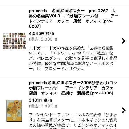
proceedx 名画 絵画ポスター pro-0267 世
界の名画集VOL8 .ドガ 額フレーム付 アー
トインテリア カフェ 店舗 オフィス
[
pro-
0267
]
4,545
円
(税別)
(
税込
:
5,000
)
円
エドガー・ドガの作品を集めた『世界の名画集
VOL.8』。『エトワール』や『バレエ教室』な
ど、バレエダンサーの動きを見事に表現した作品
が特徴。優雅な空間演出に最適なアートポスタ
ー。□ プロシードオリジナ…
proceedx名画 絵画ポスター2006ひまわり/ゴッ
ホ額フレーム付 アートインテリア カフェ
店舗 オフィス 壁掛け 新築祝
[
pro-2006
]
3,181
円
(税別)
(
税込
:
3,499
)
円
フィンセント・ファン・ゴッホの代表作『ひまわ
り』を高品質ポスターに。エネルギッシュな色彩
と力強い筆致が特徴で、リビングやオフィスのイ