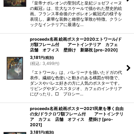
『皇帝ナポレオンの聖別式と皇妃ジョゼフィーヌ
の戴冠』は、壮大なスケールで描かれた歴史的絵
画。フランス革命後のナポレオン戴冠式の様子を
表現し、豪華な装飾と緻密な筆致が特徴。クラシ
ックなインテリアに最適な…
proceedx名画 絵画ポスター2020エトワール/ド
ガ額フレーム付 アートインテリア カフェ
店舗 オフィス 壁掛け 新築祝
[
pro-2020
]
3,181
円
(税別)
(
税込
:
3,499
)
円
『エトワール』は、バレリーナを描いたドガの代
表作。繊細な色使いと動きのある構図が特徴で、
ダンスやバレエ好きの方に人気のポスターです。
リビングやダンススタジオ、カフェのインテリア
にぴったり。□ プロシー…
proceedx名画 絵画ポスター2021民衆を導く自由
の女/ドラクロワ額フレーム付 アートインテリ
ア カフェ 店舗 オフィス 壁掛け
[
pro-
2021
]
3,181
円
(税別)