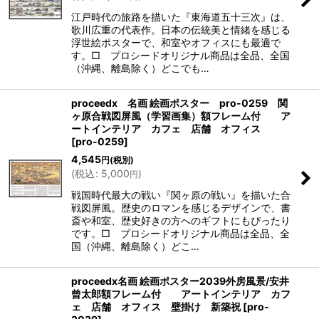
江戸時代の旅路を描いた『東海道五十三次』は、
歌川広重の代表作。日本の伝統美と情緒を感じる
浮世絵ポスターで、和室やオフィスにも最適で
す。□ プロシードオリジナル商品は全品、全国
（沖縄、離島除く）どこでも…
proceedx 名画 絵画ポスター pro-0259 関
ヶ原合戦図屏風（学習画集）額フレーム付 ア
ートインテリア カフェ 店舗 オフィス
[
pro-0259
]
4,545
円
(税別)
(
税込
:
5,000
)
円
戦国時代最大の戦い『関ヶ原の戦い』を描いた合
戦図屏風。歴史のロマンを感じるデザインで、書
斎や和室、歴史好きの方へのギフトにもぴったり
です。□ プロシードオリジナル商品は全品、全
国（沖縄、離島除く）どこ…
proceedx名画 絵画ポスター2039外房風景/安井
曾太郎額フレーム付 アートインテリア カフ
ェ 店舗 オフィス 壁掛け 新築祝
[
pro-