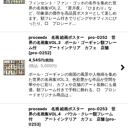
フィンセント・ファン・ゴッホの名作を集めた世
界の名画集VOL.2。『星月夜』『ひまわり』な
ど、印象派の傑作を高品質ポスターとして楽しめ
ます。額フレーム付きでリビングやオフィスにぴ
ったり。□ プロシード…
proceedx 名画 絵画ポスター pro-0252 世
界の名画集VOL.3 ポール・ゴーギャン額フレー
ム付 アートインテリア カフェ 店舗
[
pro-0252
]
4,545
円
(税別)
(
税込
:
5,000
)
円
ポール・ゴーギャンの南国の風景や人物画を集め
た世界の名画集VOL.3。色彩豊かな作品が空間を
華やかに彩り、カフェや店舗のアート装飾にも最
適。額フレーム付きで手軽に飾れる。□ プロシ
ードオリジナル商品は…
proceedx 名画 絵画ポスター pro-0253 世
界の名画集VOL.4 パウル・クレー額フレーム
付 アートインテリア カフェ 店舗
[
pro-
0253
]