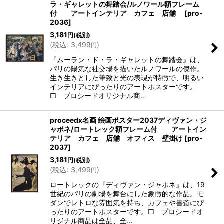
ラ・ギャレットの舞踏会/ルノワール額フレーム
付 アートインテリア カフェ 店舗
[
pro-
2036
]
3,181
円
(税別)
(
税込
:
3,499
)
円
『ムーラン・ド・ラ・ギャレットの舞踏会』は、
パリの陽気な社交場を描いたルノワールの傑作。
生き生きとした筆致と光の表現が特徴で、明るい
インテリアにぴったりのアートポスターです。
□ プロシードオリジナル商…
proceedx名画 絵画ポスター2037ディヴァン・ジ
ャポネ/ロートレック額フレーム付 アートイン
テリア カフェ 店舗 オフィス 壁掛け
[
pro-
2037
]
3,181
円
(税別)
(
税込
:
3,499
)
円
ロートレックの『ディヴァン・ジャポネ』は、19
世紀のパリの劇場を舞台にした象徴的な作品。モ
ダンでレトロな雰囲気を持ち、カフェや書斎にぴ
ったりのアートポスターです。□ プロシードオ
リジナル商品は全品、全…