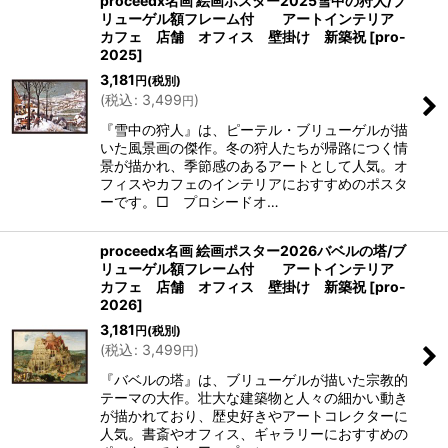
proceedx名画 絵画ポスター2025雪中の狩人/ブ
リューゲル額フレーム付 アートインテリア
カフェ 店舗 オフィス 壁掛け 新築祝
[
pro-
2025
]
3,181
円
(税別)
(
税込
:
3,499
)
円
『雪中の狩人』は、ピーテル・ブリューゲルが描
いた風景画の傑作。冬の狩人たちが帰路につく情
景が描かれ、季節感のあるアートとして人気。オ
フィスやカフェのインテリアにおすすめのポスタ
ーです。□ プロシードオ…
proceedx名画 絵画ポスター2026バベルの塔/ブ
リューゲル額フレーム付 アートインテリア
カフェ 店舗 オフィス 壁掛け 新築祝
[
pro-
2026
]
3,181
円
(税別)
(
税込
:
3,499
)
円
『バベルの塔』は、ブリューゲルが描いた宗教的
テーマの大作。壮大な建築物と人々の細かい動き
が描かれており、歴史好きやアートコレクターに
人気。書斎やオフィス、ギャラリーにおすすめの