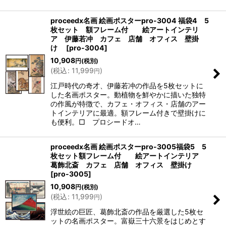
proceedx名画 絵画ポスターpro-3004 福袋4 5
枚セット 額フレーム付 絵アートインテリ
ア 伊藤若冲 カフェ 店舗 オフィス 壁掛
け
[
pro-3004
]
10,908
円
(税別)
(
税込
:
11,999
)
円
江戸時代の奇才、伊藤若冲の作品を5枚セットに
した名画ポスター。動植物を鮮やかに描いた独特
の作風が特徴で、カフェ・オフィス・店舗のアー
トインテリアに最適。額フレーム付きで壁掛けに
も便利。□ プロシードオ…
proceedx名画 絵画ポスターpro-3005福袋5 5
枚セット額フレーム付 絵アートインテリア
葛飾北斎 カフェ 店舗 オフィス 壁掛け
[
pro-3005
]
10,908
円
(税別)
(
税込
:
11,999
)
円
浮世絵の巨匠、葛飾北斎の作品を厳選した5枚セ
ットの名画ポスター。富嶽三十六景をはじめとす