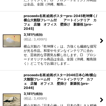
は全品、全国（沖縄、離島…
proceedx名画 絵画ポスターpro-2045乾坤輝く/
横山大観額フレーム付 アートインテリア カ
フェ 店舗 オフィス 壁掛け 新築祝
[
pro-
2045
]
3,181
円
(税別)
(
税込
:
3,499
)
円
横山大観の『乾坤輝く』は、力強くも繊細な描写
が光る作品。和室やモダンなインテリアに合わ
せ、芸術的な雰囲気を醸し出します。□ プロシ
ードオリジナル商品は全品、全国（沖縄、離島除
く）どこでもでお届けします…
proceedx名画 絵画ポスター2046日本心神/横山
大観額フレーム付 アートインテリア カフ
ェ 店舗 オフィス 壁掛け 新築祝
[
pro-
2046
]
3,181
円
(税別)
(
税込
:
3,499
)
円
横山大観の『日本心神』は、日本の美しさと精神