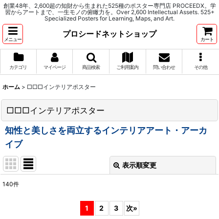
創業48年、2,600超の知財から生まれた525種のポスター専門店 PROCEEDX。学
習からアートまで、一生モノの俯瞰力を。Over 2,600 Intellectual Assets. 525+
Specialized Posters for Learning, Maps, and Art.
プロシードネットショップ
メニュー
カート
カテゴリ
マイページ
商品検索
ご利用案内
問い合わせ
その他
ホーム
>
□□□インテリアポスター
□□□インテリアポスター
知性と美しさを両立するインテリアアート・アーカ
イブ
表示順変更
閉じる
140
件
サブカテゴリ
:
1
2
3
次
»