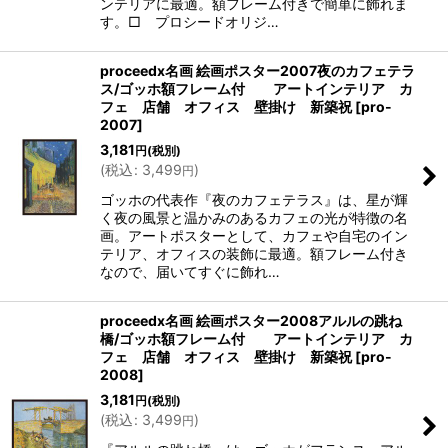
ンテリアに最適。額フレーム付きで簡単に飾れま
す。□ プロシードオリジ…
proceedx名画 絵画ポスター2007夜のカフェテラ
ス/ゴッホ額フレーム付 アートインテリア カ
フェ 店舗 オフィス 壁掛け 新築祝
[
pro-
2007
]
3,181
円
(税別)
(
税込
:
3,499
)
円
ゴッホの代表作『夜のカフェテラス』は、星が輝
く夜の風景と温かみのあるカフェの光が特徴の名
画。アートポスターとして、カフェや自宅のイン
テリア、オフィスの装飾に最適。額フレーム付き
なので、届いてすぐに飾れ…
proceedx名画 絵画ポスター2008アルルの跳ね
橋/ゴッホ額フレーム付 アートインテリア カ
フェ 店舗 オフィス 壁掛け 新築祝
[
pro-
2008
]
3,181
円
(税別)
(
税込
:
3,499
)
円