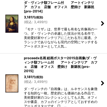
ダ・ヴィンチ額フレーム付 アートインテリ
ア カフェ 店舗 オフィス 壁掛け 新築祝
[
pro-2014
]
3,181
円
(税別)
(
税込
:
3,499
)
円
『モナ・リザ』は、世界で最も有名な肖像画の一
つ。ダ・ヴィンチの卓越した技法が光る名作で、
美術愛好家やインテリアにこだわる方に最適。ク
ラシックでありながらも現代の空間にマッチする
アートポスターとして人気…
proceedx名画 絵画ポスター2015自画像/ダ・ヴ
ィンチ額フレーム付 アートインテリア カフ
ェ 店舗 オフィス 壁掛け 新築祝
[
pro-
2015
]
3,181
円
(税別)
(
税込
:
3,499
)
円
ダ・ヴィンチの『自画像』は、ルネサンスを象徴
する知的な一枚。歴史的にも価値のある作品で、
美術愛好家のコレクションとしても人気。オフィ
スや書斎、カフェのインテリアとしておすすめの
アートポスターです。□ …