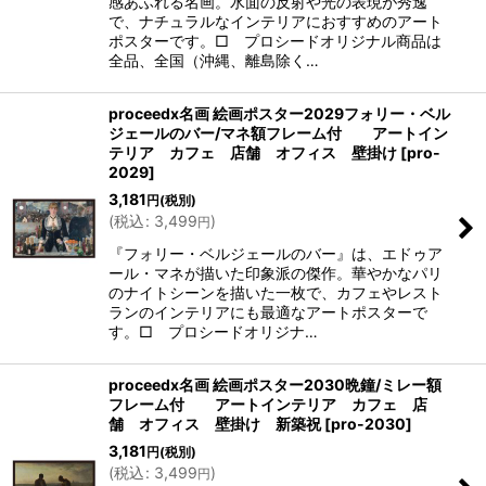
感あふれる名画。水面の反射や光の表現が秀逸
で、ナチュラルなインテリアにおすすめのアート
ポスターです。□ プロシードオリジナル商品は
全品、全国（沖縄、離島除く…
proceedx名画 絵画ポスター2029フォリー・ベル
ジェールのバー/マネ額フレーム付 アートイン
テリア カフェ 店舗 オフィス 壁掛け
[
pro-
2029
]
3,181
円
(税別)
(
税込
:
3,499
)
円
『フォリー・ベルジェールのバー』は、エドゥア
ール・マネが描いた印象派の傑作。華やかなパリ
のナイトシーンを描いた一枚で、カフェやレスト
ランのインテリアにも最適なアートポスターで
す。□ プロシードオリジナ…
proceedx名画 絵画ポスター2030晩鐘/ミレー額
フレーム付 アートインテリア カフェ 店
舗 オフィス 壁掛け 新築祝
[
pro-2030
]
3,181
円
(税別)
(
税込
:
3,499
)
円