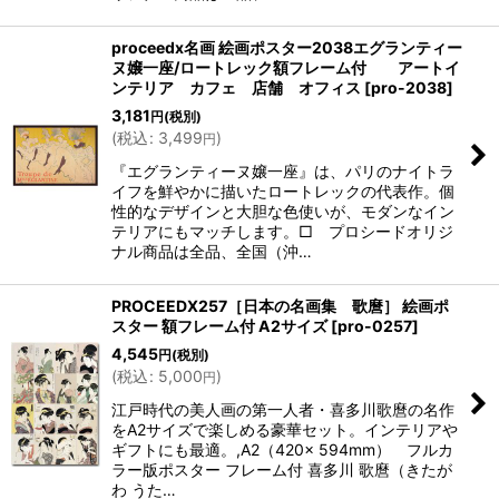
proceedx名画 絵画ポスター2038エグランティー
ヌ嬢一座/ロートレック額フレーム付 アートイ
ンテリア カフェ 店舗 オフィス
[
pro-2038
]
3,181
円
(税別)
(
税込
:
3,499
)
円
『エグランティーヌ嬢一座』は、パリのナイトラ
イフを鮮やかに描いたロートレックの代表作。個
性的なデザインと大胆な色使いが、モダンなイン
テリアにもマッチします。□ プロシードオリジ
ナル商品は全品、全国（沖…
PROCEEDX257［日本の名画集 歌麿］ 絵画ポ
スター 額フレーム付 A2サイズ
[
pro-0257
]
4,545
円
(税別)
(
税込
:
5,000
)
円
江戸時代の美人画の第一人者・喜多川歌麿の名作
をA2サイズで楽しめる豪華セット。インテリアや
ギフトにも最適。,A2（420× 594mm） フルカ
ラー版ポスター フレーム付 喜多川 歌麿（きたが
わ うた…