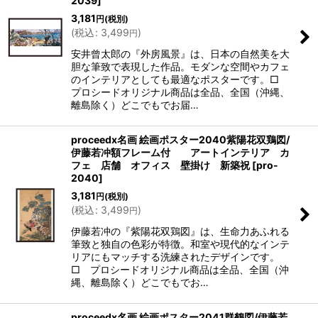
2039
]
3,181
円
(税別)
(
税込
:
3,499
)
円
安井曾太郎の『外房風景』は、日本の自然美を大
胆な筆致で表現した作品。モダンな空間やカフェ
のインテリアとしても最適なポスターです。□
プロシードオリジナル商品は全品、全国（沖縄、
離島除く）どこでもでお届…
proceedx名画 絵画ポスター2040紫陽花双鶏図/
伊藤若冲額フレーム付 アートインテリア カ
フェ 店舗 オフィス 壁掛け 新築祝
[
pro-
2040
]
3,181
円
(税別)
(
税込
:
3,499
)
円
伊藤若冲の『紫陽花双鶏図』は、生命力あふれる
筆致と独自の色彩が特徴。和室や現代的なインテ
リアにもマッチする洗練されたデザインです。
□ プロシードオリジナル商品は全品、全国（沖
縄、離島除く）どこでもでお…
proceedx名画 絵画ポスター2041群鶴図/伊藤若