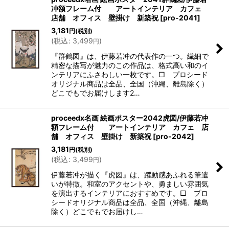
冲額フレーム付 アートインテリア カフェ
店舗 オフィス 壁掛け 新築祝
[
pro-2041
]
3,181
円
(税別)
(
税込
:
3,499
)
円
『群鶴図』は、伊藤若冲の代表作の一つ。繊細で
精密な描写が魅力のこの作品は、格式高い和のイ
ンテリアにふさわしい一枚です。□ プロシード
オリジナル商品は全品、全国（沖縄、離島除く）
どこでもでお届けします2…
proceedx名画 絵画ポスター2042虎図/伊藤若冲
額フレーム付 アートインテリア カフェ 店
舗 オフィス 壁掛け 新築祝
[
pro-2042
]
3,181
円
(税別)
(
税込
:
3,499
)
円
伊藤若冲が描く『虎図』は、躍動感あふれる筆遣
いが特徴。和室のアクセントや、勇ましい雰囲気
を演出するインテリアにおすすめです。□ プロ
シードオリジナル商品は全品、全国（沖縄、離島
除く）どこでもでお届けし…