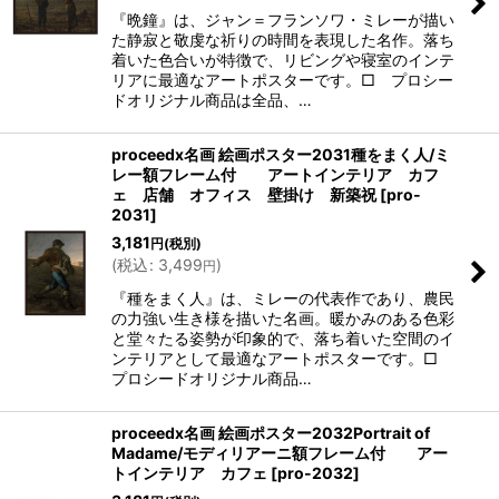
『晩鐘』は、ジャン＝フランソワ・ミレーが描い
た静寂と敬虔な祈りの時間を表現した名作。落ち
着いた色合いが特徴で、リビングや寝室のインテ
リアに最適なアートポスターです。□ プロシー
ドオリジナル商品は全品、…
proceedx名画 絵画ポスター2031種をまく人/ミ
レー額フレーム付 アートインテリア カフ
ェ 店舗 オフィス 壁掛け 新築祝
[
pro-
2031
]
3,181
円
(税別)
(
税込
:
3,499
)
円
『種をまく人』は、ミレーの代表作であり、農民
の力強い生き様を描いた名画。暖かみのある色彩
と堂々たる姿勢が印象的で、落ち着いた空間のイ
ンテリアとして最適なアートポスターです。□
プロシードオリジナル商品…
proceedx名画 絵画ポスター2032Portrait of
Madame/モディリアーニ額フレーム付 アー
トインテリア カフェ
[
pro-2032
]