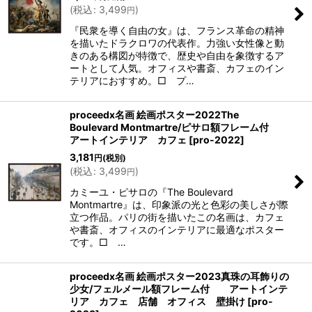
(
税込
:
3,499
)
円
『民衆を導く自由の女』は、フランス革命の精神
を描いたドラクロワの代表作。力強い女性像と動
きのある構図が特徴で、歴史や自由を象徴するア
ートとして人気。オフィスや書斎、カフェのイン
テリアにおすすめ。□ プ…
proceedx名画 絵画ポスター2022The
Boulevard Montmartre/ピサロ額フレーム付
アートインテリア カフェ
[
pro-2022
]
3,181
円
(税別)
(
税込
:
3,499
)
円
カミーユ・ピサロの『The Boulevard
Montmartre』は、印象派の光と色彩の美しさが際
立つ作品。パリの街を描いたこの名画は、カフェ
や書斎、オフィスのインテリアに最適なポスター
です。□ …
proceedx名画 絵画ポスター2023真珠の耳飾りの
少女/フェルメール額フレーム付 アートインテ
リア カフェ 店舗 オフィス 壁掛け
[
pro-