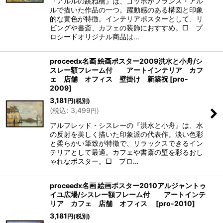
『アルルの跳ね橋』は、ゴッホがフランス・アル
ルで描いた作品の一つ。躍動感のある構図と印象
的な黄色が特徴。インテリアポスターとして、リ
ビングや書斎、カフェの装飾におすすめ。□ プ
ロシードオリジナル商品は…
proceedx名画 絵画ポスター2009洪水と小舟/シ
スレー額フレーム付 アートインテリア カフ
ェ 店舗 オフィス 壁掛け 新築祝
[
pro-
2009
]
3,181
円
(税別)
(
税込
:
3,499
)
円
アルフレッド・シスレーの『洪水と小舟』は、水
の反射を美しく描いた印象派の代表作。淡い色彩
と柔らかい筆致が特徴で、リラックスできるイン
テリアとして最適。カフェや書斎の壁を彩るおし
ゃれなポスター。□ プロ…
proceedx名画 絵画ポスター2010アルジャントゥ
イユ広場/シスレー額フレーム付 アートインテ
リア カフェ 店舗 オフィス
[
pro-2010
]
3,181
円
(税別)