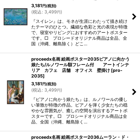
3,181
円
(税別)
(
税込
:
3,499
)
円
『スイレン』は、モネが生涯にわたって描き続け
たテーマのひとつ。繊細な色彩と光の表現が特徴
で、寝室やリビングにおすすめのアートポスター
です。□ プロシードオリジナル商品は全品、全
国（沖縄、離島除く）どこ…
proceedx名画 絵画ポスター2035ピアノに向かう
娘たち/ルノワール額フレーム付 アートインテ
リア カフェ 店舗 オフィス 壁掛け
[
pro-
2035
]
3,181
円
(税別)
(
税込
:
3,499
)
円
『ピアノに向かう娘たち』は、ルノワールの優し
い筆致が特徴の作品。ピアノを弾く少女たちの穏
やかな雰囲気が、癒しの空間を演出するアートポ
スターです。□ プロシードオリジナル商品は全
品、全国（沖縄、離島除く…
proceedx名画 絵画ポスター2036ムーラン・ド・