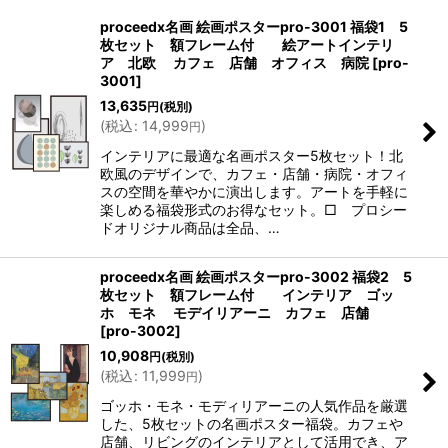
表示数
:
proceedx名画 絵画ポスターpro-3001 福袋1 5
枚セット 額フレーム付 絵アートインテリ
並び順
:
ア 北欧 カフェ 店舗 オフィス 病院
[
pro-
3001
]
13,635
円
(税別)
絞り込む
(
税込
:
14,999
)
円
インテリアに最適な名画ポスター5枚セット！北
欧風のデザインで、カフェ・店舗・病院・オフィ
スの空間を華やかに演出します。アートを手軽に
楽しめる福袋形式のお得なセット。□ プロシー
ドオリジナル商品は全品、…
proceedx名画 絵画ポスターpro-3002 福袋2 5
枚セット 額フレーム付 インテリア ゴッ
ホ モネ モデイリアーニ カフェ 店舗
[
pro-3002
]
10,908
円
(税別)
(
税込
:
11,999
)
円
ゴッホ・モネ・モディリアーニの人気作品を厳選
した、5枚セットの名画ポスター福袋。カフェや
店舗、リビングのインテリアとして活用でき、ア