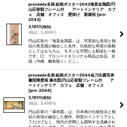
proceedx名画 絵画ポスター2043海棠金鶏図/円
山応挙額フレーム付 アートインテリア カフ
ェ 店舗 オフィス 壁掛け 新築祝
[
pro-
2043
]
3,181
円
(税別)
(
税込
:
3,499
)
円
円山応挙の『海棠金鶏図』は、写実的な表現と独
自の美意識が融合した名作。伝統的な和室の装飾
としてはもちろん、モダンな空間にも馴染む一枚
です。□ プロシードオリジナル商品は全品、全
国（沖縄、離島除く）どこ…
proceedx名画 絵画ポスター2044金刀比羅宮表
書院障壁画 瀑布図/円山応挙額フレーム付 ア
ートインテリア カフェ 店舗 オフィス
[
pro-2044
]
3,181
円
(税別)
(
税込
:
3,499
)
円
円山応挙の『瀑布図』は、日本画の伝統技法と独
自の表現が融合した傑作。和室のインテリアとし
てだけでなく、現代の空間にも調和する洗練され
たデザインです。□ プロシードオリジナル商品