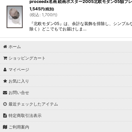
proceedx名画 絵画ポスター2005北欧モダン0
1,545
円
(税別)
(
税込
:
1,700
)
円
『北欧モダン05』は、余計な装飾を排除し、シンプル
除く）どこでもでお届けしま…
ホーム
ショッピングカート
マイページ
お気に入り
お問い合せ
最近チェックしたアイテム
特定商取引法表示
ご利用案内