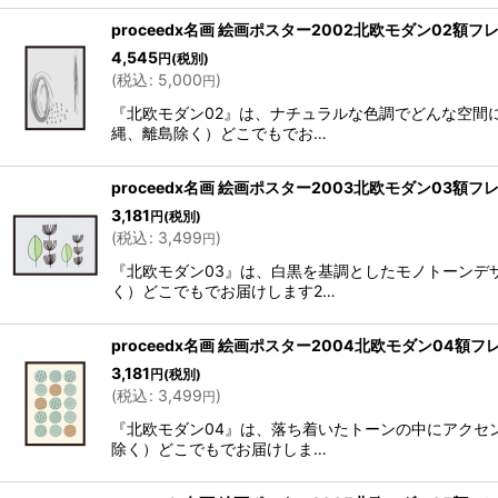
proceedx名画 絵画ポスター2002北欧モダン0
4,545
円
(税別)
(
税込
:
5,000
)
円
『北欧モダン02』は、ナチュラルな色調でどんな空間
縄、離島除く）どこでもでお…
proceedx名画 絵画ポスター2003北欧モダン0
3,181
円
(税別)
(
税込
:
3,499
)
円
『北欧モダン03』は、白黒を基調としたモノトーンデ
く）どこでもでお届けします2…
proceedx名画 絵画ポスター2004北欧モダン
3,181
円
(税別)
(
税込
:
3,499
)
円
『北欧モダン04』は、落ち着いたトーンの中にアクセ
除く）どこでもでお届けしま…