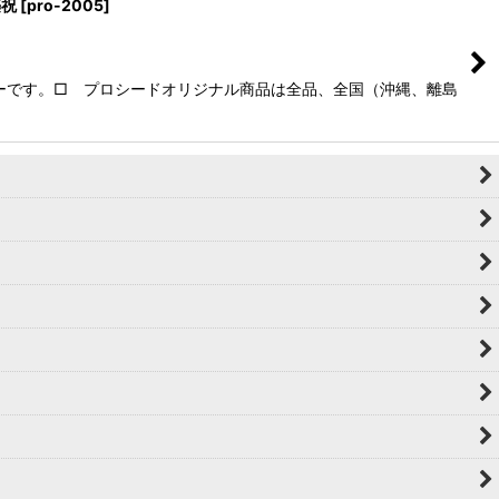
築祝
[
pro-2005
]
ーです。□ プロシードオリジナル商品は全品、全国（沖縄、離島