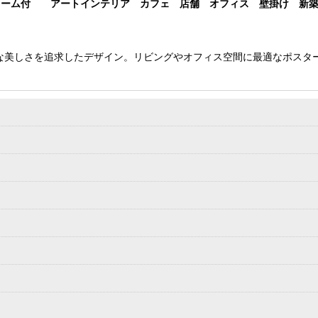
5額フレーム付 アートインテリア カフェ 店舗 オフィス 壁掛け 新
な美しさを追求したデザイン。リビングやオフィス空間に最適なポスタ