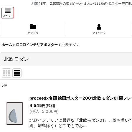
創業48年、2,600超の知財から生まれた525種のポスター専門店 PROCEEDX。学
メニュー
カテゴリ
マイページ
ホーム
>
□□□インテリアポスター
>
北欧モダン
北欧モダン
5
件
表示数
:
proceedx名画 絵画ポスター2001北欧モダン0
4,545
円
(税別)
並び順
:
(
税込
:
5,000
)
円
北欧インテリアに最適な『北欧モダン01』。落ち着い
縄、離島除く）どこでもでお…