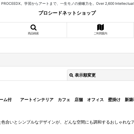
習からアートまで、一生モノの俯瞰力を。Over 2,600 Intellectual Assets. 525+ Spe
プロシードネットショップ
商品検索
ご利用案内
表示順変更
1額フレーム付 アートインテリア カフェ 店舗 オフィス 壁掛け 新築
た色合いとシンプルなデザインが、どんな空間にも調和するおしゃれな
絞り込む