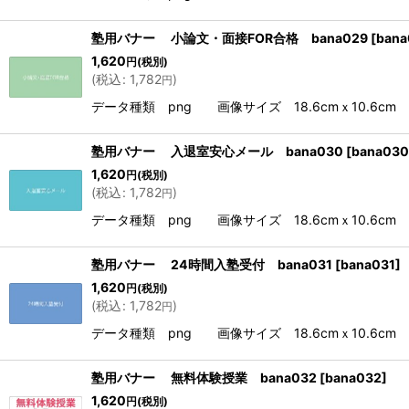
塾用バナー 小論文・面接FOR合格 bana029
[
bana
1,620
円
(税別)
(
税込
:
1,782
)
円
データ種類 png 画像サイズ 18.6cmｘ10.6cm 解
塾用バナー 入退室安心メール bana030
[
bana030
1,620
円
(税別)
(
税込
:
1,782
)
円
データ種類 png 画像サイズ 18.6cmｘ10.6cm 解
塾用バナー 24時間入塾受付 bana031
[
bana031
]
1,620
円
(税別)
(
税込
:
1,782
)
円
データ種類 png 画像サイズ 18.6cmｘ10.6cm 解
塾用バナー 無料体験授業 bana032
[
bana032
]
1,620
円
(税別)