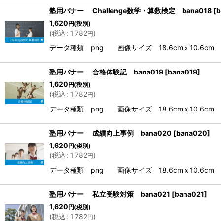
塾用バナー Challenge数学・算数検定 bana018
[
b
1,620
円
(税別)
(
税込
:
1,782
)
円
データ種類 png 画像サイズ 18.6cmｘ10.6cm 解
塾用バナー 合格体験記 bana019
[
bana019
]
1,620
円
(税別)
(
税込
:
1,782
)
円
データ種類 png 画像サイズ 18.6cmｘ10.6cm 解
塾用バナー 成績向上事例 bana020
[
bana020
]
1,620
円
(税別)
(
税込
:
1,782
)
円
データ種類 png 画像サイズ 18.6cmｘ10.6cm 解
塾用バナー 私立受験対策 bana021
[
bana021
]
1,620
円
(税別)
(
税込
:
1,782
)
円