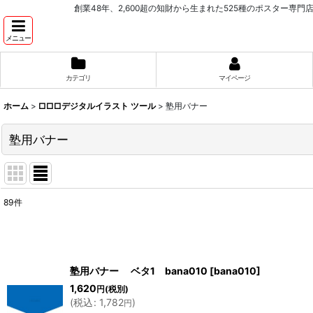
創業48年、2,600超の知財から生まれた525種のポスター専門店 PROCEEDX。学
メニュー
カテゴリ
マイページ
ホーム
>
□□□デジタルイラスト ツール
>
塾用バナー
塾用バナー
89
件
表示数
:
並び順
:
塾用バナー ベタ1 bana010
[
bana010
]
1,620
円
(税別)
(
税込
:
1,782
)
円