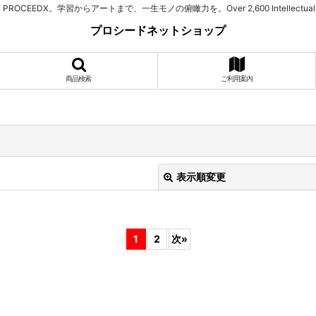
習からアートまで、一生モノの俯瞰力を。Over 2,600 Intellectual Assets. 525+ Spe
プロシードネットショップ
商品検索
ご利用案内
表示順変更
1
2
次
»
絞り込む