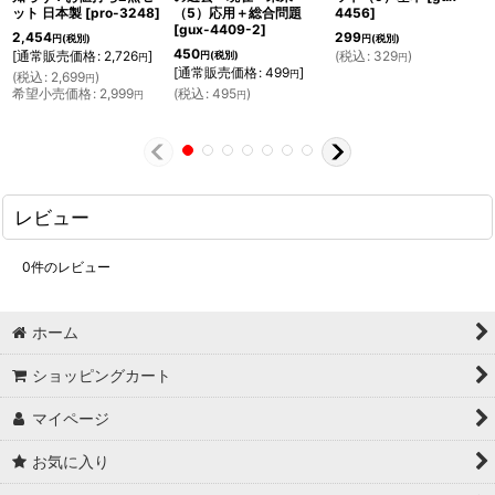
ット 日本製
[
pro-3248
]
（5）応用＋総合問題
4456
]
[
gux-4409-2
]
2,454
299
円
(税別)
円
(税別)
450
[
通常販売価格
:
2,726
]
(
税込
:
329
)
円
(税別)
円
円
[
通常販売価格
:
499
]
円
(
税込
:
2,699
)
円
希望小売価格
:
2,999
(
税込
:
495
)
円
円
レビュー
0
件のレビュー
ホーム
ショッピングカート
マイページ
お気に入り