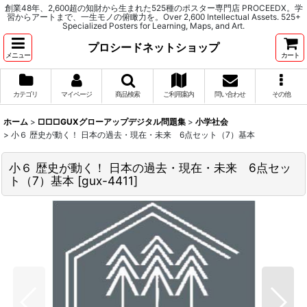
創業48年、2,600超の知財から生まれた525種のポスター専門店 PROCEEDX。学
習からアートまで、一生モノの俯瞰力を。Over 2,600 Intellectual Assets. 525+
Specialized Posters for Learning, Maps, and Art.
プロシードネットショップ
メニュー
カート
カテゴリ
マイページ
商品検索
ご利用案内
問い合わせ
その他
ホーム
>
□□□GUXグローアップデジタル問題集
>
小学社会
>
小６ 歴史が動く！ 日本の過去・現在・未来 6点セット（7）基本
小６ 歴史が動く！ 日本の過去・現在・未来 6点セッ
ト（7）基本
[
gux-4411
]