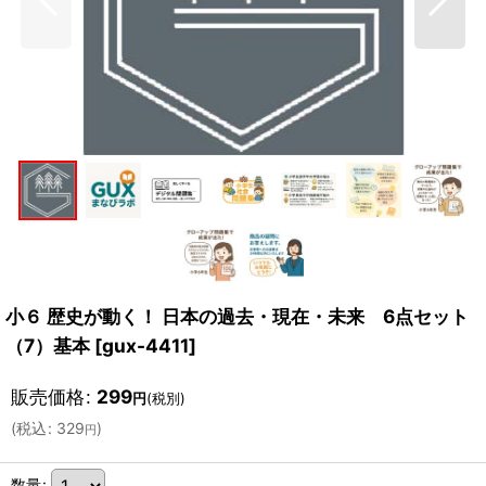
小６ 歴史が動く！ 日本の過去・現在・未来 6点セット
（7）基本
[
gux-4411
]
販売価格
:
299
円
(税別)
(
税込
:
329
)
円
数量
: