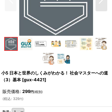
小5 日本と世界のしくみがわかる！ 社会マスターへの道
（3）基本
[
gux-4421
]
販売価格
:
299
円
(税別)
(
税込
:
329
)
円
数量
: