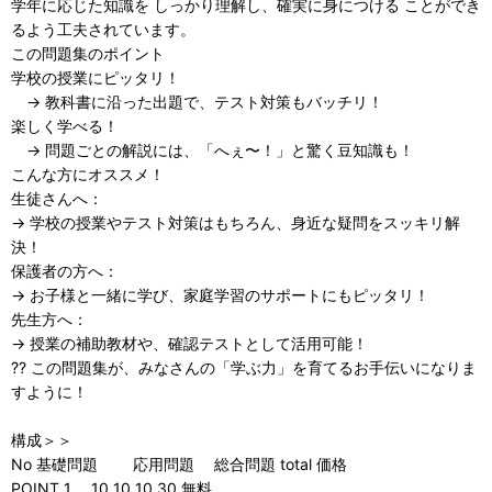
学年に応じた知識を しっかり理解し、確実に身につける ことができ
るよう工夫されています。
この問題集のポイント
学校の授業にピッタリ！
→ 教科書に沿った出題で、テスト対策もバッチリ！
楽しく学べる！
→ 問題ごとの解説には、「へぇ〜！」と驚く豆知識も！
こんな方にオススメ！
生徒さんへ：
→ 学校の授業やテスト対策はもちろん、身近な疑問をスッキリ解
決！
保護者の方へ：
→ お子様と一緒に学び、家庭学習のサポートにもピッタリ！
先生方へ：
→ 授業の補助教材や、確認テストとして活用可能！
?? この問題集が、みなさんの「学ぶ力」を育てるお手伝いになりま
すように！
構成＞＞
No 基礎問題 応用問題 総合問題 total 価格
POINT 1 10 10 10 30 無料