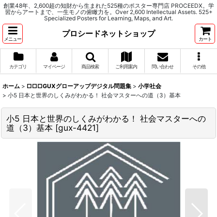
創業48年、2,600超の知財から生まれた525種のポスター専門店 PROCEEDX。学
習からアートまで、一生モノの俯瞰力を。Over 2,600 Intellectual Assets. 525+
Specialized Posters for Learning, Maps, and Art.
プロシードネットショップ
メニュー
カート
カテゴリ
マイページ
商品検索
ご利用案内
問い合わせ
その他
ホーム
>
□□□GUXグローアップデジタル問題集
>
小学社会
>
小5 日本と世界のしくみがわかる！ 社会マスターへの道（3）基本
小5 日本と世界のしくみがわかる！ 社会マスターへの
道（3）基本
[
gux-4421
]