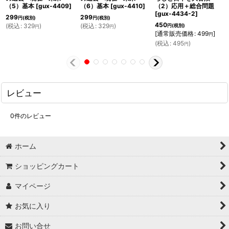
（5）基本
[
gux-4409
]
（6）基本
[
gux-4410
]
（2）応用＋総合問題
[
gux-4434-2
]
299
299
円
(税別)
円
(税別)
450
(
税込
:
329
)
(
税込
:
329
)
円
(税別)
円
円
[
通常販売価格
:
499
]
円
(
税込
:
495
)
円
レビュー
0
件のレビュー
ホーム
ショッピングカート
マイページ
お気に入り
お問い合せ