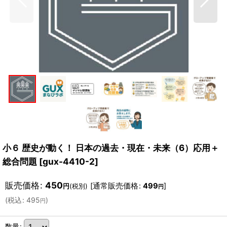
小６ 歴史が動く！ 日本の過去・現在・未来（6）応用＋
総合問題
[
gux-4410-2
]
販売価格
:
450
[
通常販売価格
:
499
]
円
(税別)
円
(
税込
:
495
)
円
数量
: