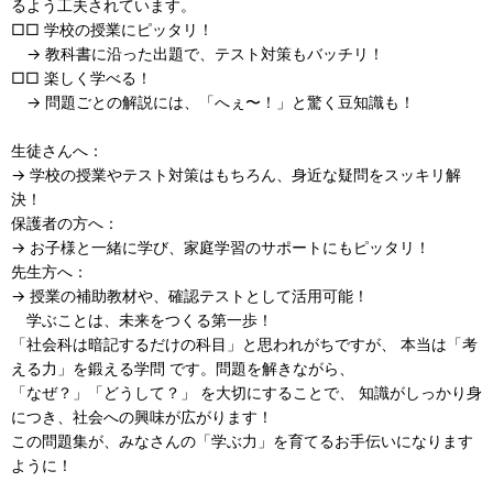
るよう工夫されています。
□□ 学校の授業にピッタリ！
→ 教科書に沿った出題で、テスト対策もバッチリ！
□□ 楽しく学べる！
→ 問題ごとの解説には、「へぇ〜！」と驚く豆知識も！
生徒さんへ：
→ 学校の授業やテスト対策はもちろん、身近な疑問をスッキリ解
決！
保護者の方へ：
→ お子様と一緒に学び、家庭学習のサポートにもピッタリ！
先生方へ：
→ 授業の補助教材や、確認テストとして活用可能！
学ぶことは、未来をつくる第一歩！
「社会科は暗記するだけの科目」と思われがちですが、 本当は「考
える力」を鍛える学問 です。問題を解きながら、
「なぜ？」「どうして？」 を大切にすることで、 知識がしっかり身
につき、社会への興味が広がります！
この問題集が、みなさんの「学ぶ力」を育てるお手伝いになります
ように！