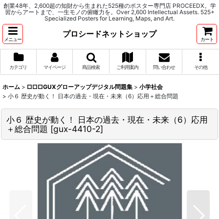
創業48年、2,600超の知財から生まれた525種のポスター専門店 PROCEEDX。学
習からアートまで、一生モノの俯瞰力を。Over 2,600 Intellectual Assets. 525+
Specialized Posters for Learning, Maps, and Art.
プロシードネットショップ
メニュー
カート
カテゴリ
マイページ
商品検索
ご利用案内
問い合わせ
その他
ホーム
>
□□□GUXグローアップデジタル問題集
>
小学社会
>
小６ 歴史が動く！ 日本の過去・現在・未来（6）応用＋総合問題
小６ 歴史が動く！ 日本の過去・現在・未来（6）応用
＋総合問題
[
gux-4410-2
]